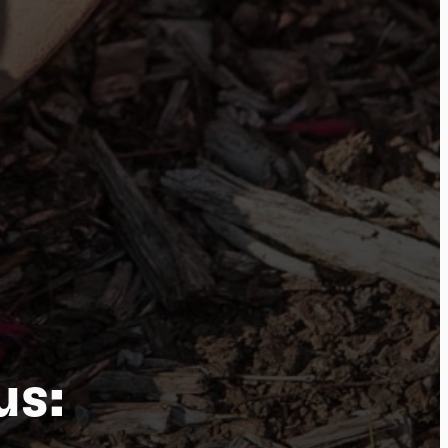
por
us: