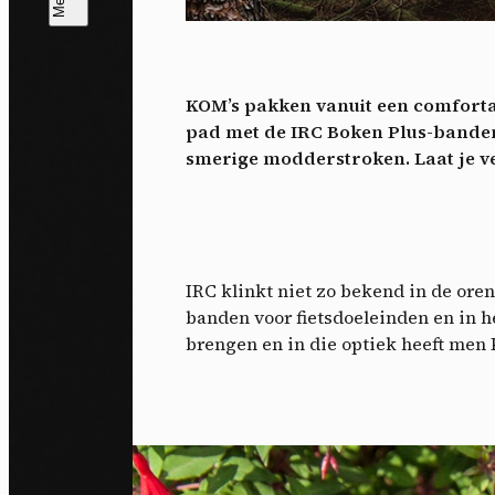
T
V
v
KOM’s pakken vanuit een comfortab
Ik 
pad met de IRC Boken Plus-banden
een
smerige modderstroken.
Laat je 
IRC klinkt niet zo bekend in de oren
banden voor fietsdoeleinden en in h
brengen en in die optiek heeft men