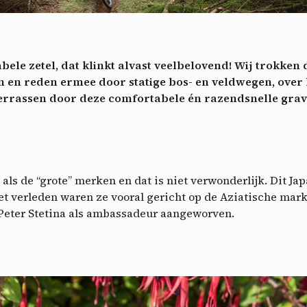
ech
Videos
ideo sharing services help to add rich media on the site and increase
isibility.
*
ele zetel, dat klinkt alvast veelbelovend! Wij trokk
Vimeo
disallowed
ga akkoord met het ontvangen van deze nieuwsbrief en begrijp dat ik me op elk m
-
This service can install 8 cookies.
 en reden ermee door statige bos- en veldwegen, ove
voudig kan afmelden
verrassen door deze comfortabele én razendsnelle gra
Allow
Deny
Aanmelden
YouTube
disallowed
-
This service can install 4 cookies.
Allow
Deny
 als de “grote” merken en dat is niet verwonderlijk. Dit Ja
et verleden waren ze vooral gericht op de Aziatische mar
 Peter Stetina als ambassadeur aangeworven.