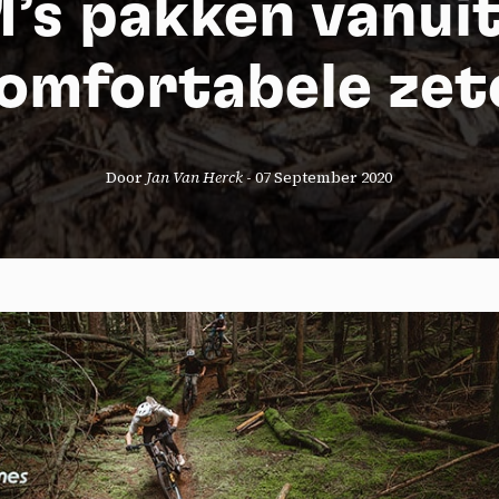
’s pakken vanuit
omfortabele zet
Door
Jan Van Herck
-
07 September 2020
okies management panel
wing these third party services, you accept their cookies and the use
g technologies necessary for their proper functioning.
y policy
all cookies
Deny all cookies