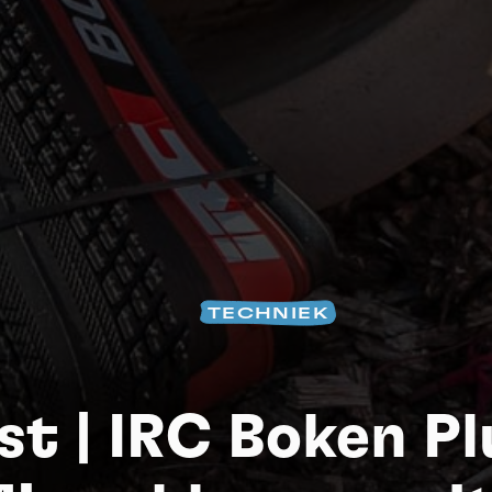
TECHNIEK
S
st | IRC Boken Pl