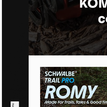
KOM
c
Co
By allo
trackin
Privac
Allow 