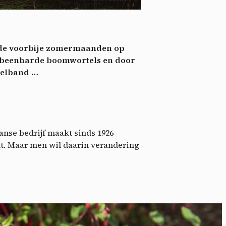
nie
*
 its
*
en de voorbije zomermaanden op
oment
r beenharde boomwortels en door
velband …
panse bedrijf maakt sinds 1926
kt. Maar men wil daarin verandering