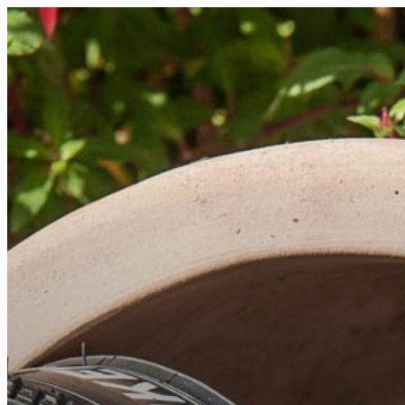
FR
NL