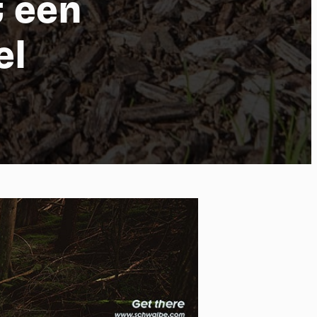
 een
el
 of