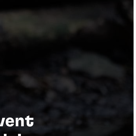
por
vent