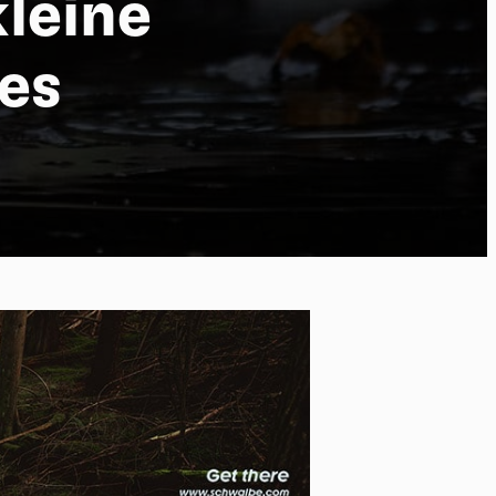
leine
ies
 of