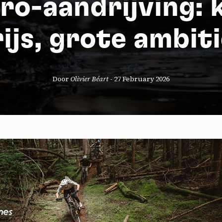
ro-aandrijving: k
ijs, grote ambit
Door
Olivier Béart
-
27 February 2026
okies management panel
wing these third party services, you accept their cookies and the use
g technologies necessary for their proper functioning.
y policy
all cookies
Deny all cookies