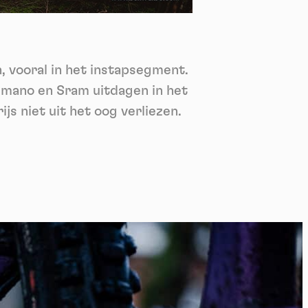
nie
*
 its
*
n, vooral in het instapsegment.
oment
imano en Sram uitdagen in het
js niet uit het oog verliezen.