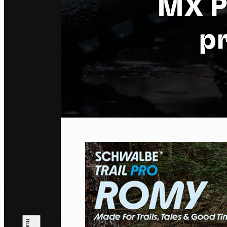
MX P
pr
Co
By allo
trackin
Privac
Allow 