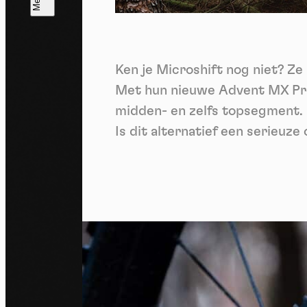
T
V
v
Ken je Microshift nog niet? Ze
Ik 
een
Met hun nieuwe Advent MX Pro
midden- en zelfs topsegment. D
Is dit alternatief een serieuze