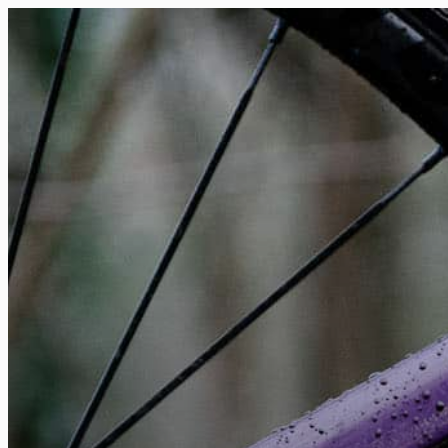
FR
NL