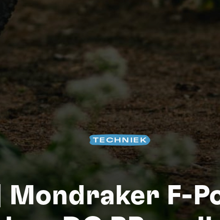
TECHNIEK
S
 | Mondraker F-P