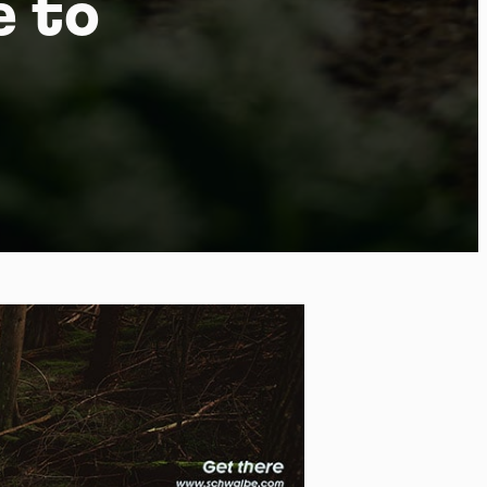
e to
 of