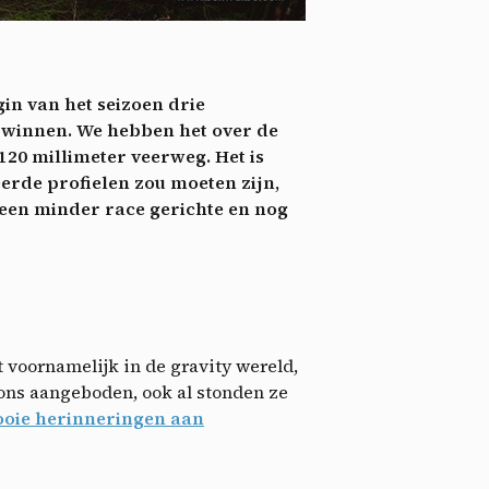
nie
*
 its
*
in van het seizoen drie
oment
 winnen. We hebben het over de
20 millimeter veerweg. Het is
eerde profielen zou moeten zijn,
r een minder race gerichte en nog
 voornamelijk in de gravity wereld,
ions aangeboden, ook al stonden ze
mooie herinneringen aan