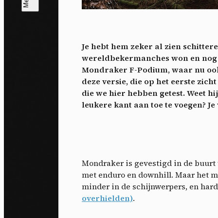
T
V
v
Je hebt hem zeker al zien schitte
Ik 
wereldbekermanches won en nog st
een
Mondraker F-Podium, waar nu ook 
deze versie, die op het eerste zic
die we hier hebben getest. Weet hi
leukere kant aan toe te voegen? Je 
Mondraker is gevestigd in de buurt 
met enduro en downhill. Maar het me
minder in de schijnwerpers, en hard
overhielden)
.