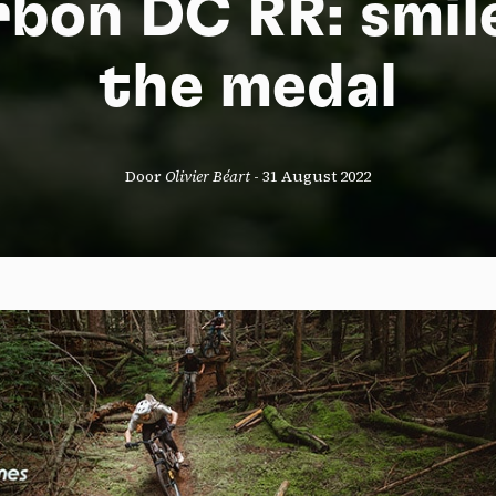
bon DC RR: smil
the medal
Door
Olivier Béart
-
31 August 2022
okies management panel
wing these third party services, you accept their cookies and the use
g technologies necessary for their proper functioning.
y policy
all cookies
Deny all cookies