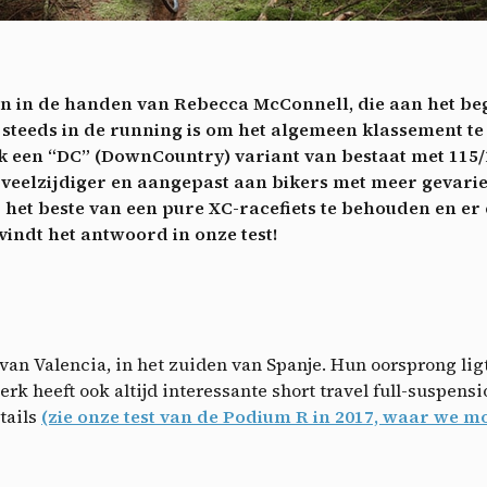
ech
Videos
ideo sharing services help to add rich media on the site and increase
isibility.
*
ren in de handen van Rebecca McConnell, die aan het beg
Vimeo
disallowed
ga akkoord met het ontvangen van deze nieuwsbrief en begrijp dat ik me op elk m
-
This service can install 8 cookies.
eeds in de running is om het algemeen klassement te
voudig kan afmelden
een “DC” (DownCountry) variant van bestaat met 115/1
Allow
Deny
Aanmelden
ht veelzijdiger en aangepast aan bikers met meer gevari
j het beste van een pure XC-racefiets te behouden en e
YouTube
disallowed
-
This service can install 4 cookies.
vindt het antwoord in onze test!
Allow
Deny
van Valencia, in het zuiden van Spanje. Hun oorsprong ligt
rk heeft ook altijd interessante short travel full-suspens
tails
(zie onze test van de Podium R in 2017, waar we 