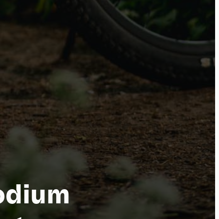
por
odium