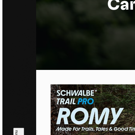
Car
Co
By allo
trackin
Privac
Allow 