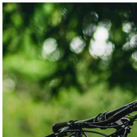
FR
NL