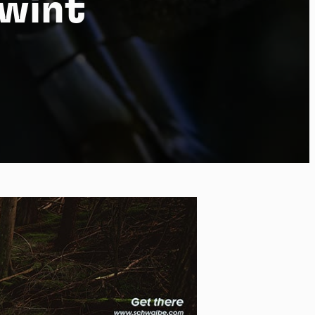
 wint
 of