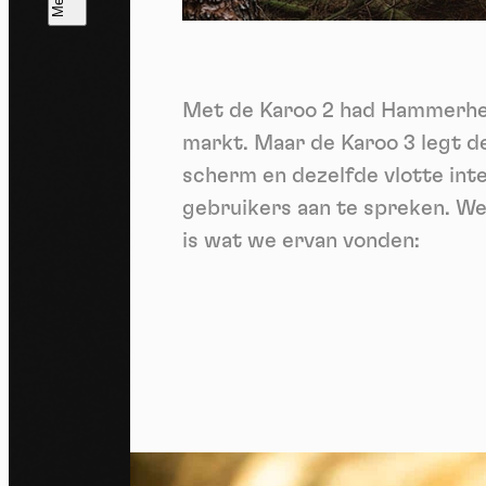
T
V
v
Met de Karoo 2 had Hammerhead
Ik 
een
markt. Maar de Karoo 3 legt de
scherm en dezelfde vlotte inte
gebruikers aan te spreken. We
is wat we ervan vonden: