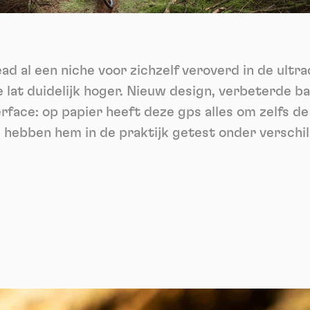
ech
Videos
ideo sharing services help to add rich media on the site and increase
isibility.
*
 al een niche voor zichzelf veroverd in de ultr
Vimeo
disallowed
ga akkoord met het ontvangen van deze nieuwsbrief en begrijp dat ik me op elk m
-
This service can install 8 cookies.
voudig kan afmelden
 lat duidelijk hoger. Nieuw design, verbeterde ba
Allow
Deny
Aanmelden
rface: op papier heeft deze gps alles om zelfs d
 hebben hem in de praktijk getest onder verschi
YouTube
disallowed
-
This service can install 4 cookies.
Allow
Deny