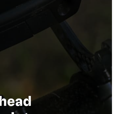
por
rhead