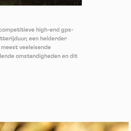
nie
*
 its
*
acompetitieve high-end gps-
oment
tterijduur, een helderder
e meest veeleisende
llende omstandigheden en dit