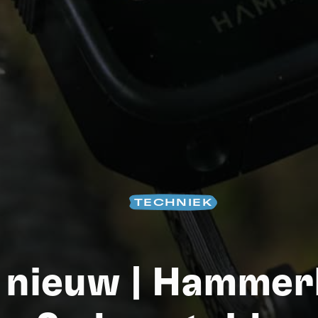
TECHNIEK
S
 nieuw | Hamme