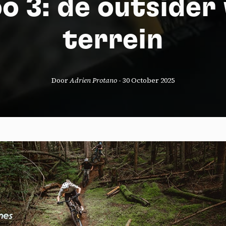
o 3: de outsider
terrein
Door
Adrien Protano
-
30 October 2025
okies management panel
wing these third party services, you accept their cookies and the use
g technologies necessary for their proper functioning.
y policy
all cookies
Deny all cookies