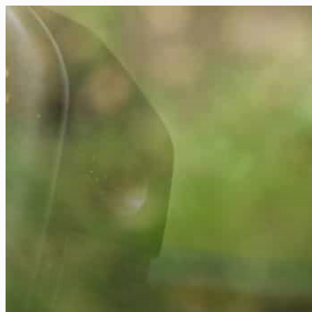
FR
NL