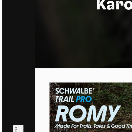
Karo
Co
By allo
trackin
Privac
Allow 