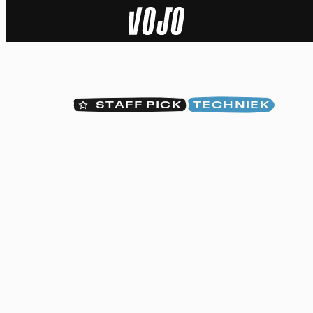
Home
Natuur
STAFF PICK
TECHNIEK
Sport
Techniek
Actua
Video’s
Dossiers