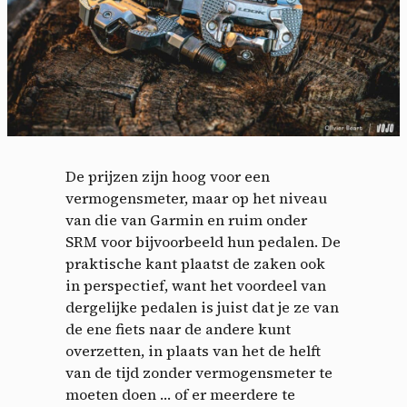
De prijzen zijn hoog voor een
vermogensmeter, maar op het niveau
van die van Garmin en ruim onder
Cookies management
SRM voor bijvoorbeeld hun pedalen. De
praktische kant plaatst de zaken ook
panel
in perspectief, want het voordeel van
dergelijke pedalen is juist dat je ze van
By allowing these third party services, you accept their
de ene fiets naar de andere kunt
cookies and the use of tracking technologies necessary for
overzetten, in plaats van het de helft
their proper functioning.
van de tijd zonder vermogensmeter te
Privacy policy
moeten doen … of er meerdere te