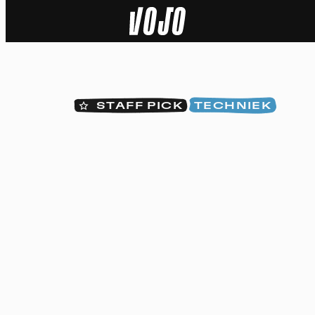
Home
Natuur
STAFF PICK
TECHNIEK
Sport
Techniek
Actua
Video’s
Dossiers