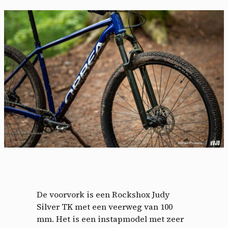
Cookies management
panel
By allowing these third party services, you accept their
cookies and the use of tracking technologies necessary for
De voorvork is een Rockshox Judy
their proper functioning.
Silver TK met een veerweg van 100
Privacy policy
mm. Het is een instapmodel met zeer