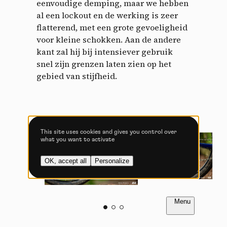
eenvoudige demping, maar we hebben
Allow all cookies
Deny all cookies
al een lockout en de werking is zeer
flatterend, met een grote gevoeligheid
voor kleine schokken. Aan de andere
kant zal hij bij intensiever gebruik
snel zijn grenzen laten zien op het
Videos
gebied van stijfheid.
Video sharing services help to add rich media on the
site and increase its visibility.
Vimeo
disallowed
-
This service can
install 8 cookies.
This site uses cookies and gives you control over
what you want to activate
Allow
Deny
OK, accept all
Personalize
YouTube
disallowed
-
This service can
install 4 cookies.
Allow
Deny
FR
NL