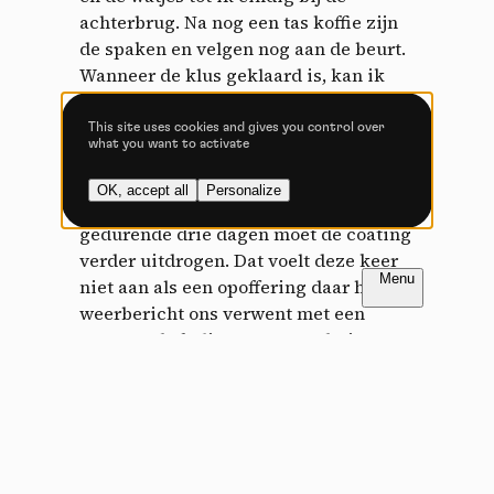
achterbrug. Na nog een tas koffie zijn
Video sharing services help to add rich media on the
de spaken en velgen nog aan de beurt.
site and increase its visibility.
Wanneer de klus geklaard is, kan ik
Vimeo
disallowed
-
This service can
terugkijken op ongeveer drie uur werk.
install 8 cookies.
Als elke poetsbeurt met 10 minuten
This site uses cookies and gives you control over
what you want to activate
Allow
Deny
wordt ingekort, ben ik 18 ritjes verder
voordat de inspanning zou
OK, accept all
Personalize
YouTube
disallowed
-
This service can
terugverdiend zijn. Ik berg de fiets op,
install 4 cookies.
gedurende drie dagen moet de coating
verder uitdrogen. Dat voelt deze keer
Allow
Deny
FR
NL
niet aan als een opoffering daar het
weerbericht ons verwent met een
aaneenschakeling van regenbuien. Het
zadel van de fiets ruil ik daarom graag
in voor mijn zetel en Netflix.
Precies één week later word ik wakker