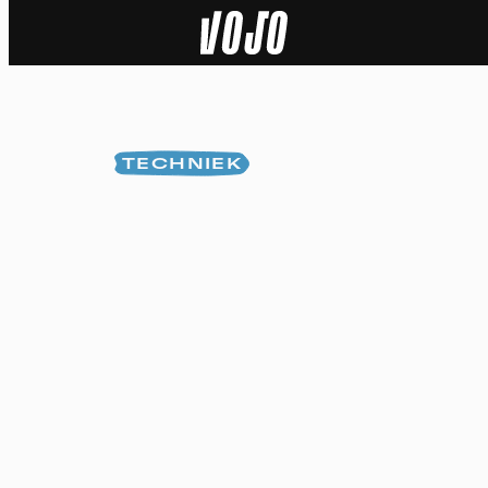
Home
Natuur
TECHNIEK
Sport
Techniek
Actua
Video’s
Dossiers