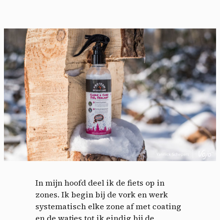
Cookies management
panel
By allowing these third party services, you accept their
cookies and the use of tracking technologies necessary for
their proper functioning.
Privacy policy
Allow all cookies
Deny all cookies
In mijn hoofd deel ik de fiets op in
zones. Ik begin bij de vork en werk
systematisch elke zone af met coating
Videos
en de watjes tot ik eindig bij de