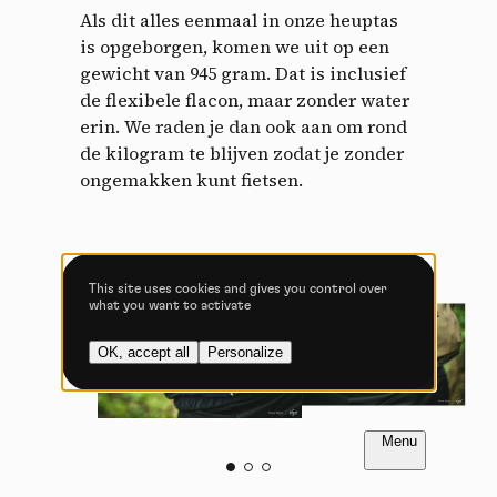
Als dit alles eenmaal in onze heuptas
Allow all cookies
Deny all cookies
is opgeborgen, komen we uit op een
gewicht van 945 gram. Dat is inclusief
de flexibele flacon, maar zonder water
erin. We raden je dan ook aan om rond
Videos
de kilogram te blijven zodat je zonder
ongemakken kunt fietsen.
Video sharing services help to add rich media on the
site and increase its visibility.
Vimeo
disallowed
-
This service can
install 8 cookies.
This site uses cookies and gives you control over
what you want to activate
Allow
Deny
OK, accept all
Personalize
YouTube
disallowed
-
This service can
install 4 cookies.
Allow
Deny
FR
NL