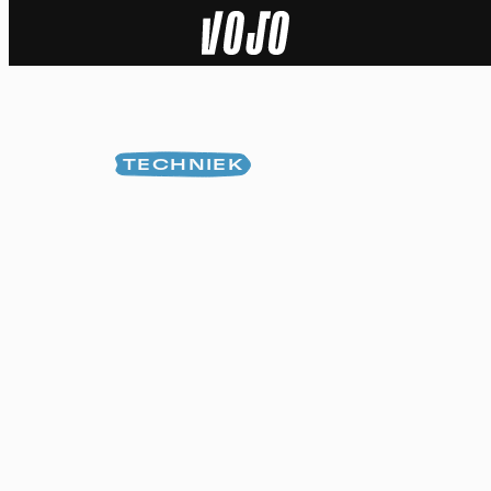
Home
Natuur
TECHNIEK
Sport
Techniek
Actua
Video’s
Dossiers