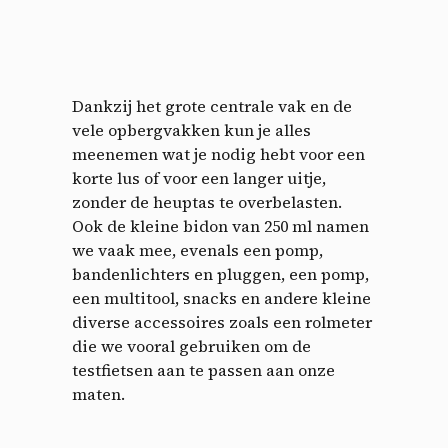
Dankzij het grote centrale vak en de
vele opbergvakken kun je alles
meenemen wat je nodig hebt voor een
korte lus of voor een langer uitje,
zonder de heuptas te overbelasten.
Ook de kleine bidon van 250 ml namen
we vaak mee, evenals een pomp,
Cookies management
bandenlichters en pluggen, een pomp,
een multitool, snacks en andere kleine
panel
diverse accessoires zoals een rolmeter
die we vooral gebruiken om de
By allowing these third party services, you accept their
testfietsen aan te passen aan onze
cookies and the use of tracking technologies necessary for
their proper functioning.
maten.
Privacy policy