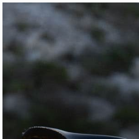
FR
NL