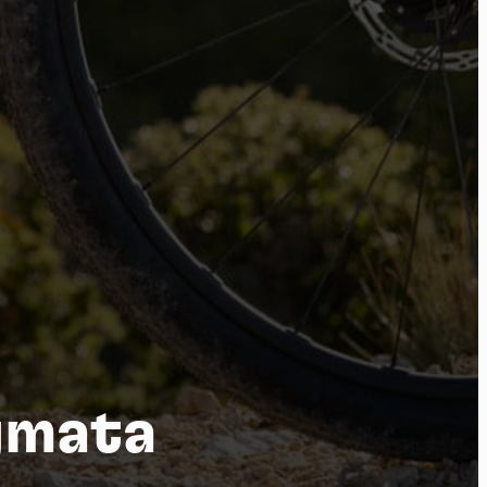
por
igmata