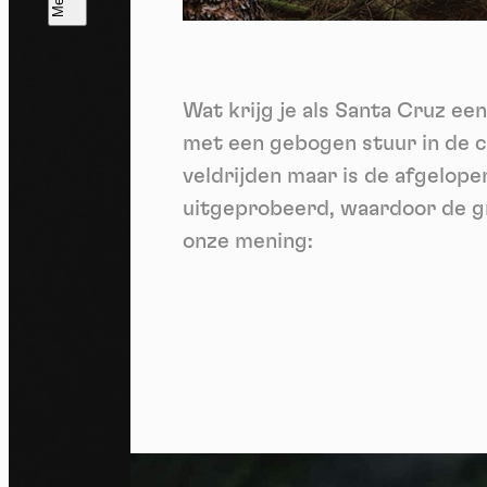
T
V
v
Wat krijg je als Santa Cruz ee
Ik 
een
met een gebogen stuur in de c
veldrijden maar is de afgelope
uitgeprobeerd, waardoor de gr
onze mening: