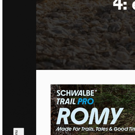
4:
Co
By allo
trackin
Privac
Allow 