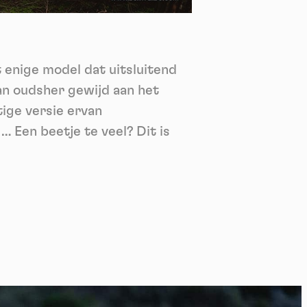
nie
*
 its
*
 enige model dat uitsluitend
oment
an oudsher gewijd aan het
tige versie ervan
 Een beetje te veel? Dit is