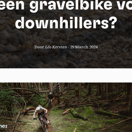
 een gravelbike v
downhillers?
Door
Léo Kervran
-
29 March 2024
okies management panel
wing these third party services, you accept their cookies and the use
g technologies necessary for their proper functioning.
y policy
all cookies
Deny all cookies