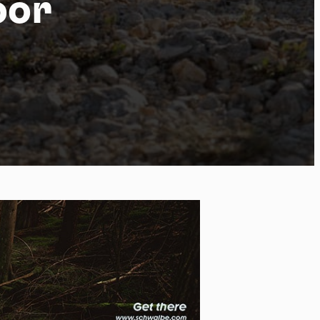
oor
 of