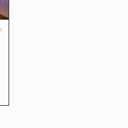
19
 of