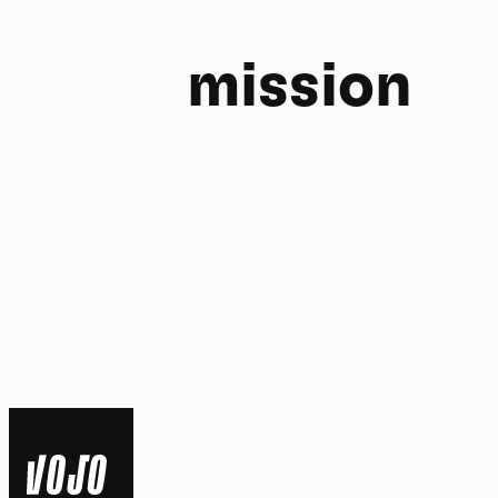
mission
FR
NL