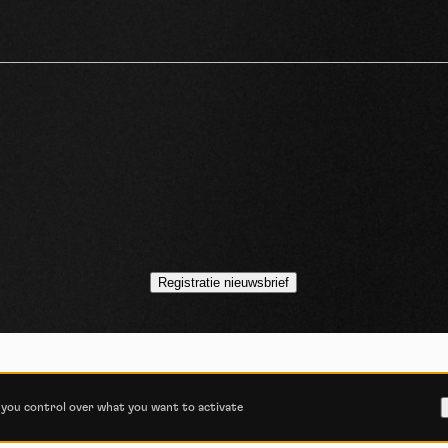
siers
Registratie nieuwsbrief
VOJO MAGAZINE © 2014 - 2026
ALGEMENE GEBRUIKSVOORWAARDEN
s you control over what you want to activate
RUKKELIJKE TOESTEMMING
COOKIEBELEID
PRIVAC