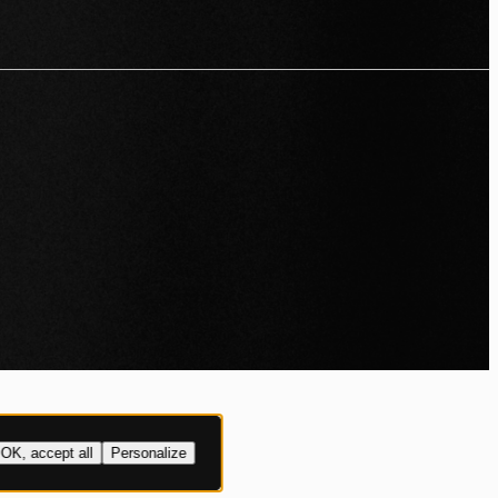
OK, accept all
Personalize
YBELEID