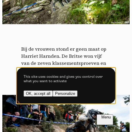
Allow all cookies
Deny all cookies
Videos
Bij de vrouwen stond er geen maat op
Video sharing services help to add rich media on the
Harriet Harnden. De Britse won vijf
site and increase its visibility.
van de zeven klassementsproeven en
Vimeo
disallowed
-
This service can
telde aan het eind een voorsprong van
install 8 cookies.
24 seconden op Ella Conolly.
This site uses cookies and gives you control over
what you want to activate
Allow
Deny
OK, accept all
Personalize
YouTube
disallowed
-
This service can
install 4 cookies.
Allow
Deny
FR
NL