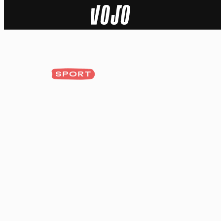
Home
Natuur
SPORT
Sport
Techniek
Actua
Video’s
Dossiers