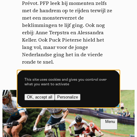
Prévot. PFP leek bij momenten zelfs
Allow all cookies
Deny all cookies
met de handrem op te rijden terwijl ze
met een monsterverzet de
beklimmingen te lijf ging. Ook nog
erbij: Anne Terpstra en Alessandra
Keller. Ook Puck Pieterse hield het
Videos
lang vol, maar voor de jonge
Video sharing services help to add rich media on the
Nederlandse ging het in de vierde
site and increase its visibility.
ronde te snel.
Vimeo
disallowed
-
This service can
install 8 cookies.
This site uses cookies and gives you control over
what you want to activate
Allow
Deny
OK, accept all
Personalize
YouTube
disallowed
-
This service can
install 4 cookies.
Allow
Deny
FR
NL