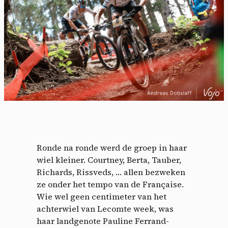
Cookies management
Ronde na ronde werd de groep in haar
panel
wiel kleiner. Courtney, Berta, Tauber,
Richards, Rissveds, … allen bezweken
By allowing these third party services, you accept their
ze onder het tempo van de Française.
cookies and the use of tracking technologies necessary for
Wie wel geen centimeter van het
their proper functioning.
achterwiel van Lecomte week, was
Privacy policy
haar landgenote Pauline Ferrand-