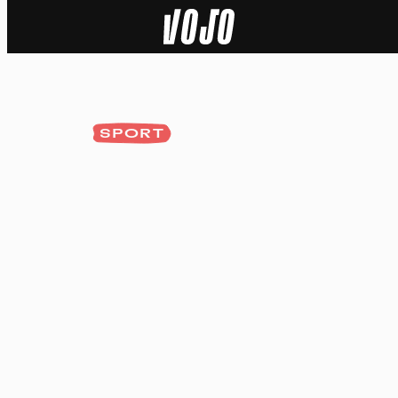
Home
Natuur
SPORT
Sport
Techniek
Actua
Video’s
Dossiers