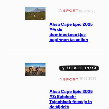
SPORT
19.03.2025
Absa Cape Epic 2025
#4: de
dominosteentjes
beginnen te vallen
STAFF PICK
18.03.2025
SPORT
Absa Cape Epic 2025
#3: Belgisch-
Tsjechisch feestje in
de tijdrit