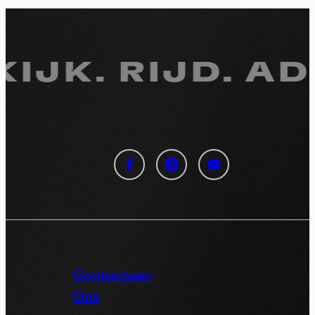
KIJK.
RIJD. AD
Cookies management
panel
By allowing these third party services, you accept their
cookies and the use of tracking technologies necessary for
their proper functioning.
Privacy policy
Contacteer
Ons
Allow all cookies
Deny all cookies