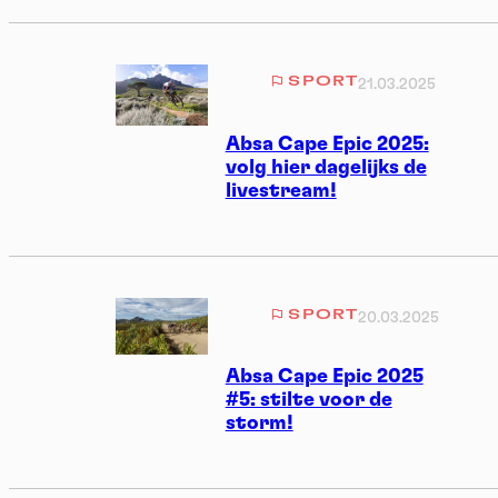
SPORT
21.03.2025
Absa Cape Epic 2025:
volg hier dagelijks de
livestream!
SPORT
20.03.2025
Absa Cape Epic 2025
#5: stilte voor de
storm!