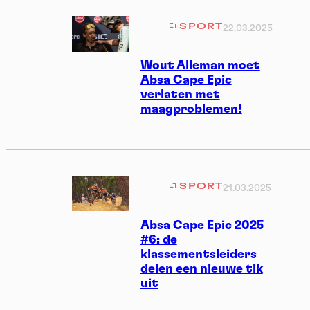
SPORT
22.03.2025
Wout Alleman moet
Absa Cape Epic
verlaten met
maagproblemen!
SPORT
21.03.2025
Absa Cape Epic 2025
#6: de
klassementsleiders
delen een nieuwe tik
uit