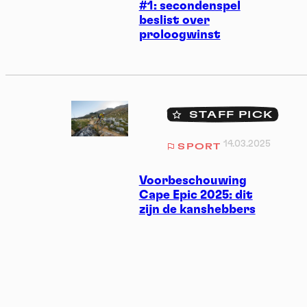
#1: secondenspel
beslist over
proloogwinst
STAFF PICK
14.03.2025
SPORT
Voorbeschouwing
Cape Epic 2025: dit
zijn de kanshebbers