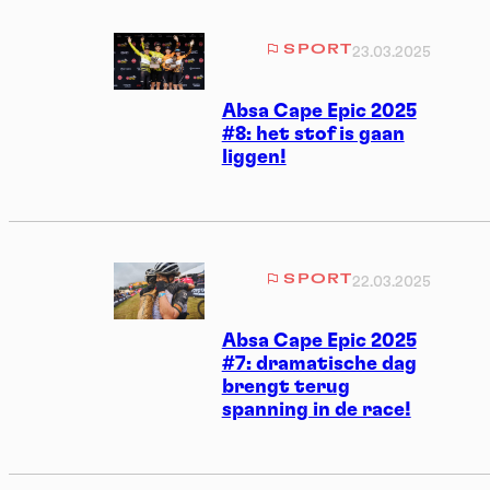
SPORT
23.03.2025
Absa Cape Epic 2025
#8: het stof is gaan
liggen!
SPORT
22.03.2025
Absa Cape Epic 2025
#7: dramatische dag
brengt terug
spanning in de race!