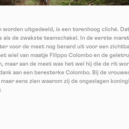
ech
Videos
ideo sharing services help to add rich media on the site and increase
isibility.
*
sh worden uitgedeeld, is een torenhoog cliché. D
Vimeo
disallowed
ga akkoord met het ontvangen van deze nieuwsbrief en begrijp dat ik me op elk m
-
This service can install 8 cookies.
voudig kan afmelden
s als de zwakste teamschakel. In de eerste mara
Allow
Deny
Aanmelden
ter voor de meet nog benard uit voor een zichtba
het wiel van maatje Filippo Colombo en de gelet
YouTube
disallowed
-
This service can install 4 cookies.
n, maar aan de meet was het wel hij die de rit won
Allow
Deny
ank aan een beresterke Colombo. Bij de vrouwen
 maar eens zien waarom zij de ongeslagen koningi
.