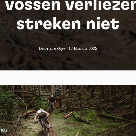
 vossen verlieze
streken niet
Door
Jan Geys
-
17 March 2025
okies management panel
wing these third party services, you accept their cookies and the use
g technologies necessary for their proper functioning.
y policy
all cookies
Deny all cookies