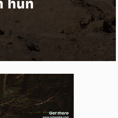
n hun
 of