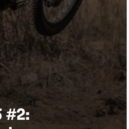
por
 #2: