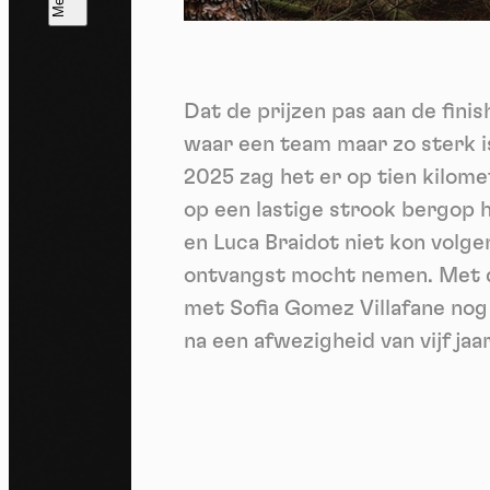
T
V
v
Dat de prijzen pas aan de fini
Ik 
een
waar een team maar zo sterk i
2025 zag het er op tien kilome
op een lastige strook bergop 
en Luca Braidot niet kon volge
ontvangst mocht nemen. Met d
met Sofia Gomez Villafane nog
na een afwezigheid van vijf jaar