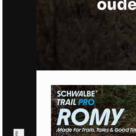
oude
Co
By allo
trackin
Privac
Allow 