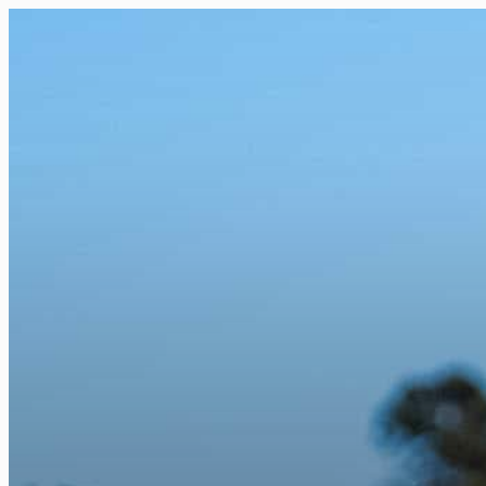
FR
NL