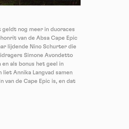
nie
*
 its
*
at geldt nog meer in duoraces
oment
thonrit van de Absa Cape Epic
ar lijdende Nino Schurter die
ruidragers Simone Avondetto
 en als bonus het geel in
 liet Annika Langvad samen
n van de Cape Epic is, en dat