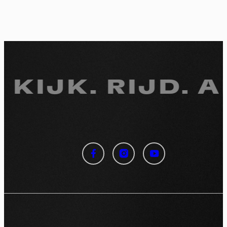
 KIJK.
RIJD. A
Cookies management
panel
By allowing these third party services, you accept their
cookies and the use of tracking technologies necessary for
their proper functioning.