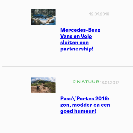
12.04.2018
Mercedes-Benz
Vans en Vojo
sluiten een
partnership!
NATUUR
18.01.2017
Pass\’Portes 2016:
zon, modder en een
goed humeur!