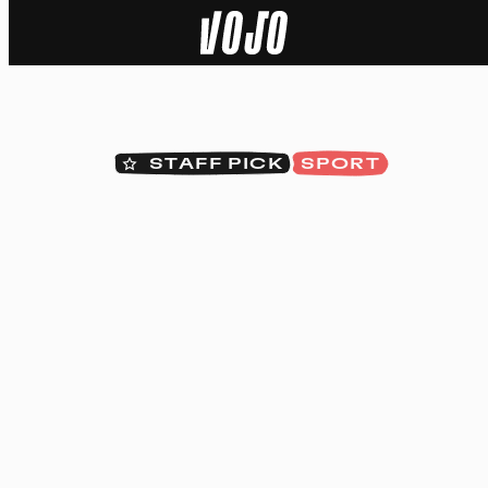
Home
Natuur
STAFF PICK
SPORT
Sport
Techniek
Actua
Video’s
Dossiers