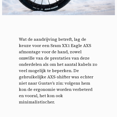
Wat de aandrijving betreft, lag de
keuze voor een Sram XX1 Eagle AXS
afmontage voor de hand, zowel
omwille van de prestaties van deze
onderdelen als om het aantal kabels zo
Cookies management
veel mogelijk te beperken. De
gebruikelijke AXS-shifter was echter
panel
niet naar Gustav’s zin: volgens hem
kon de ergonomie worden verbeterd
By allowing these third party services, you accept their
en vooral, het kon ook
cookies and the use of tracking technologies necessary for
minimalistischer.
their proper functioning.
Privacy policy