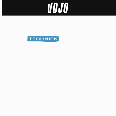
Home
Natuur
TECHNIEK
Sport
Techniek
Actua
Video’s
Dossiers