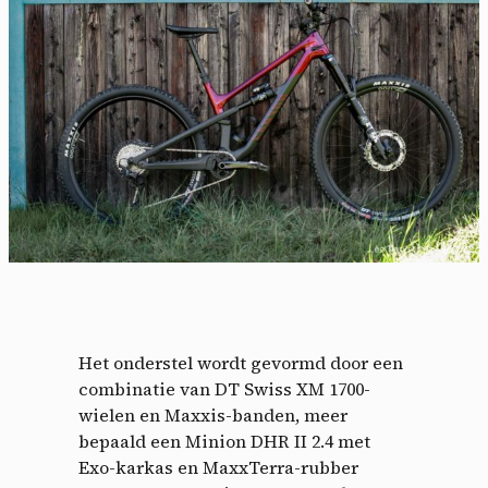
Cookies management
panel
Het onderstel wordt gevormd door een
By allowing these third party services, you accept their
combinatie van DT Swiss XM 1700-
cookies and the use of tracking technologies necessary for
wielen en Maxxis-banden, meer
their proper functioning.
bepaald een Minion DHR II 2.4 met
Privacy policy
Exo-karkas en MaxxTerra-rubber