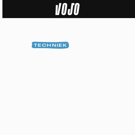
Home
Natuur
TECHNIEK
Sport
Techniek
Actua
Video’s
Dossiers