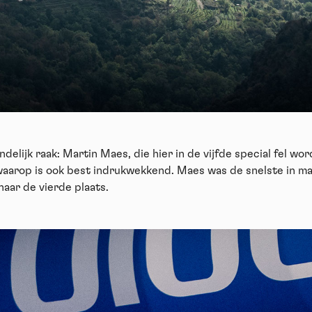
Vid
ndelijk raak: Martin Maes, die hier in de vijfde special fel wo
aarop is ook best indrukwekkend. Maes was de snelste in maar
aar de vierde plaats.