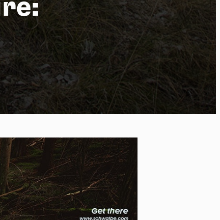
ure:
 of