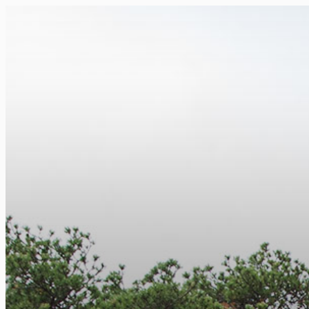
FR
NL