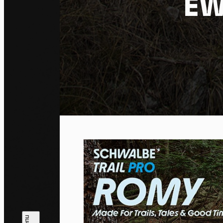
EWS
Co
By allo
trackin
Privac
Allow 