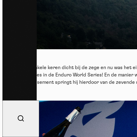
Hij was al enkele keren dicht bij de zege en nu was het ei
eerste succes in de Enduro World Series! En de manier w
het eindklassement springt hij hierdoor van de zevende n