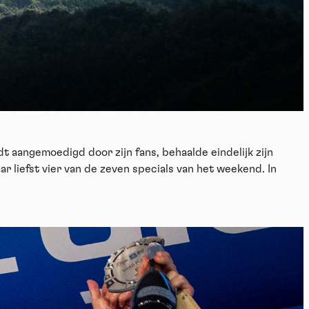
eo
rdt aangemoedigd door zijn fans, behaalde eindelijk zijn
 liefst vier van de zeven specials van het weekend. In