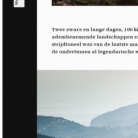
T
V
v
Twee zware en lange dagen, 100 kil
Ik 
adembenemende landschappen en ee
een
strijdtoneel was van de laatste 
de ondertussen al legendarische w