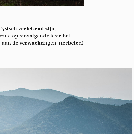
nie
*
 its
*
fysisch veeleisend zijn,
oment
ierde opeenvolgende keer het
s aan de verwachtingen! Herbeleef