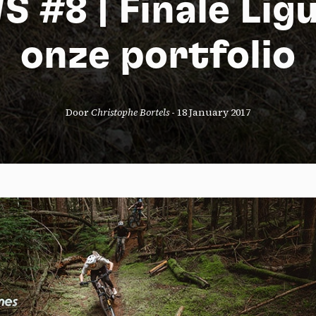
 #8 | Finale Lig
onze portfolio
Door
Christophe Bortels
-
18 January 2017
okies management panel
wing these third party services, you accept their cookies and the use
g technologies necessary for their proper functioning.
y policy
all cookies
Deny all cookies