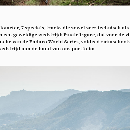
ech
Videos
ideo sharing services help to add rich media on the site and increase
isibility.
*
ometer, 7 specials, tracks die zowel zeer technisch als 
Vimeo
disallowed
ga akkoord met het ontvangen van deze nieuwsbrief en begrijp dat ik me op elk m
-
This service can install 8 cookies.
n geweldige wedstrijd: Finale Ligure, dat voor de v
voudig kan afmelden
manche van de Enduro World Series, voldeed ruimschoot
Allow
Deny
Aanmelden
edstrijd aan de hand van ons portfolio:
YouTube
disallowed
-
This service can install 4 cookies.
Allow
Deny