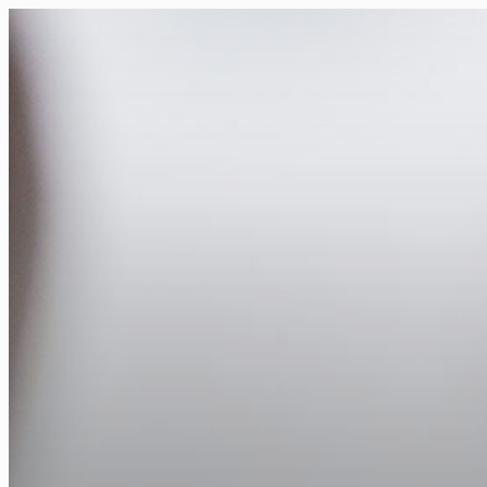
FR
NL