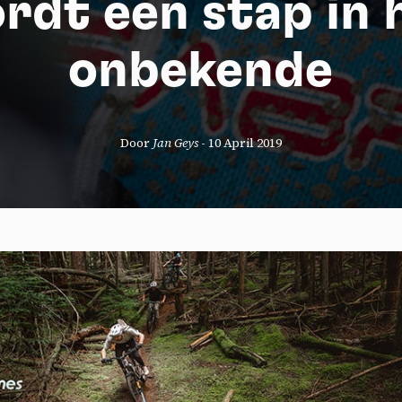
rdt een stap in 
onbekende
Door
Jan Geys
-
10 April 2019
okies management panel
wing these third party services, you accept their cookies and the use
g technologies necessary for their proper functioning.
y policy
all cookies
Deny all cookies