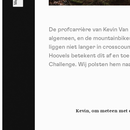
T
V
v
De profcarrière van Kevin Van 
Ik 
mom
algemeen, en de mountainbikesp
liggen niet langer in crosscou
Hoovels betekent dit af en toe 
Challenge. Wij polsten hem na
Kevin, om meteen met de