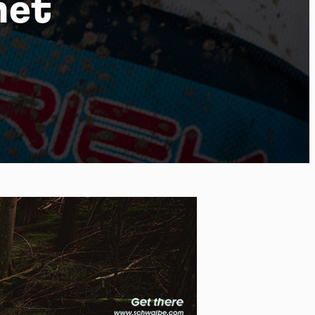
het
 of