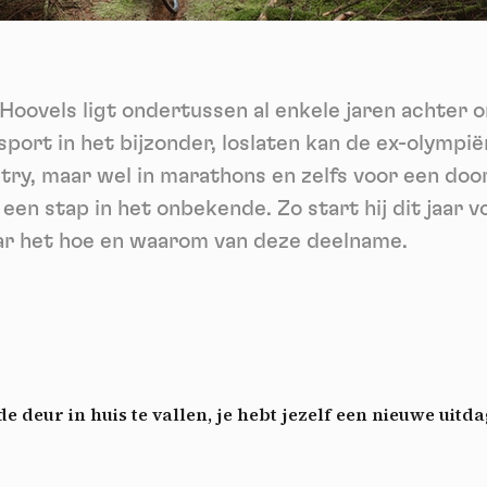
ech
Videos
ideo sharing services help to add rich media on the site and increase
isibility.
*
Hoovels ligt ondertussen al enkele jaren achter o
Vimeo
disallowed
ga akkoord met het ontvangen van deze nieuwsbrief en begrijp dat ik me op el
-
This service can install 8 cookies.
ent eenvoudig kan afmelden
ort in het bijzonder, loslaten kan de ex-olympië
Allow
Deny
Aanmelden
ntry, maar wel in marathons en zelfs voor een do
een stap in het onbekende. Zo start hij dit jaar v
YouTube
disallowed
-
This service can install 4 cookies.
ar het hoe en waarom van deze deelname.
Allow
Deny
 deur in huis te vallen, je hebt jezelf een nieuwe uitd