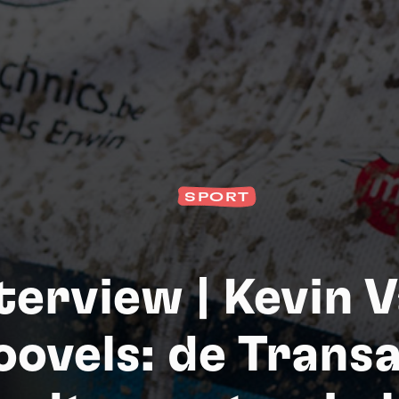
SPORT
terview | Kevin 
S
oovels: de Transa