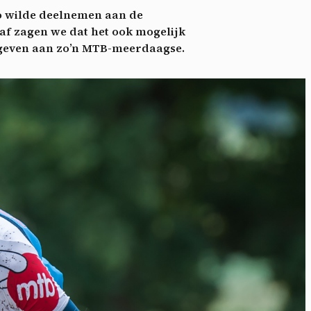
ctu
uo wilde deelnemen aan de
raf zagen we dat het ook mogelijk
e geven aan zo’n MTB-meerdaagse.