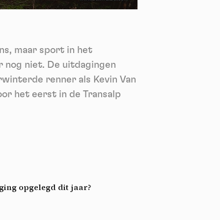
nie
*
 its
*
ns, maar sport in het
k
r nog niet. De uitdagingen
orwinterde renner als Kevin Van
oor het eerst in de Transalp
aging opgelegd dit jaar?