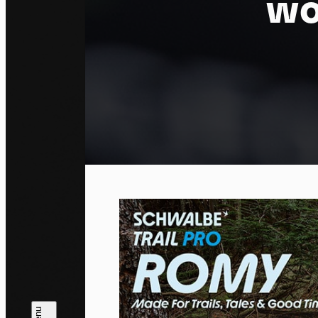
wo
Co
By allo
trackin
Privac
Allow 