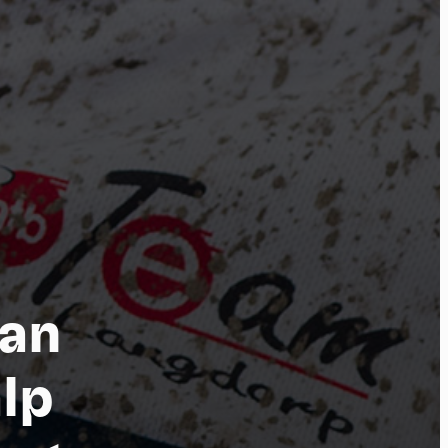
Van
por
lp