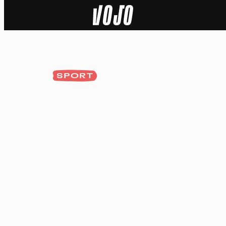
Home
Natuur
SPORT
Sport
Techniek
Actua
Video’s
Dossiers