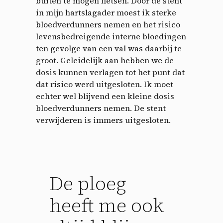
buiten te mogen fietsen. Door de stent
in mijn hartslagader moest ik sterke
bloedverdunners nemen en het risico
levensbedreigende interne bloedingen
ten gevolge van een val was daarbij te
groot. Geleidelijk aan hebben we de
dosis kunnen verlagen tot het punt dat
dat risico werd uitgesloten. Ik moet
echter wel blijvend een kleine dosis
bloedverdunners nemen. De stent
verwijderen is immers uitgesloten.
Cookies management
panel
De ploeg
By allowing these third party services, you accept their
cookies and the use of tracking technologies necessary for
their proper functioning.
heeft me ook
Privacy policy