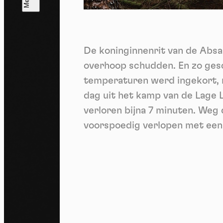
T
V
v
De koninginnenrit van de Absa
Ik 
een
overhoop schudden. En zo gesc
temperaturen werd ingekort, 
dag uit het kamp van de Lage
verloren bijna 7 minuten. Weg 
voorspoedig verlopen met een