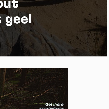
out
 geel
 of