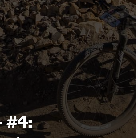
por
 #4: