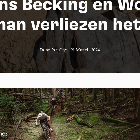
ns Becking en W
man verliezen het
Door
Jan Geys
-
21 March 2024
okies management panel
wing these third party services, you accept their cookies and the use
g technologies necessary for their proper functioning.
y policy
all cookies
Deny all cookies