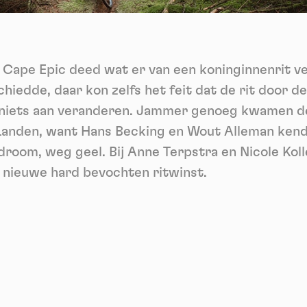
ech
Videos
ideo sharing services help to add rich media on the site and increase
isibility.
*
 Cape Epic deed wat er van een koninginnenrit v
Vimeo
disallowed
ga akkoord met het ontvangen van deze nieuwsbrief en begrijp dat ik me op elk m
-
This service can install 8 cookies.
voudig kan afmelden
hiedde, daar kon zelfs het feit dat de rit door 
Allow
Deny
Aanmelden
niets aan veranderen. Jammer genoeg kwamen de 
 Landen, want Hans Becking en Wout Alleman kend
YouTube
disallowed
-
This service can install 4 cookies.
droom, weg geel. Bij Anne Terpstra en Nicole Kolle
Allow
Deny
 nieuwe hard bevochten ritwinst.