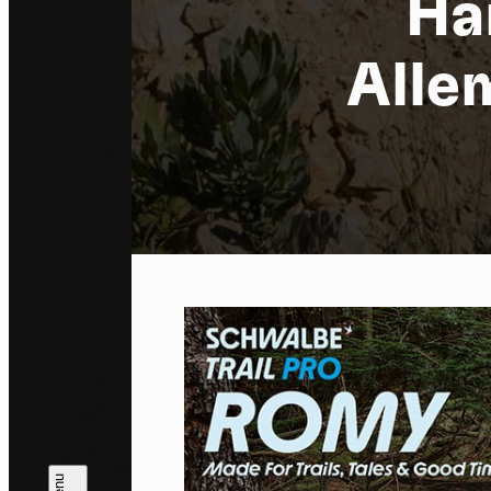
Ha
Alle
Co
By allo
trackin
Privac
Allow 