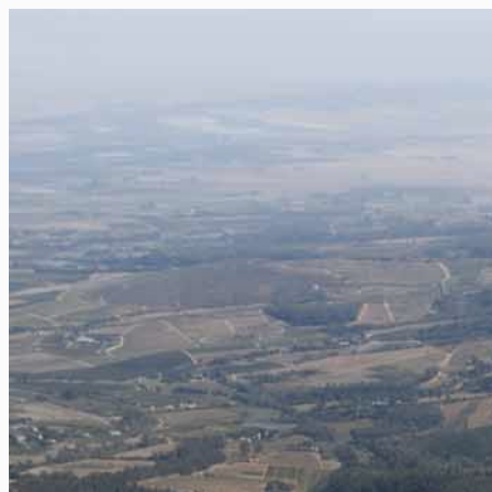
FR
NL