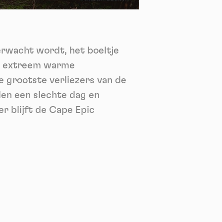
nie
*
 its
*
erwacht wordt, het boeltje
oment
de extreem warme
grootste verliezers van de
en een slechte dag en
r blijft de Cape Epic