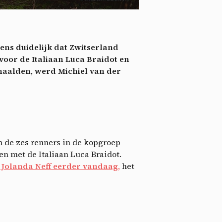
nie
*
 its
*
ns duidelijk dat Zwitserland
oment
 voor de Italiaan Luca Braidot en
haalden, werd Michiel van der
an de zes renners in de kopgroep
en met de Italiaan Luca Braidot.
 Jolanda Neff eerder vandaag,
het