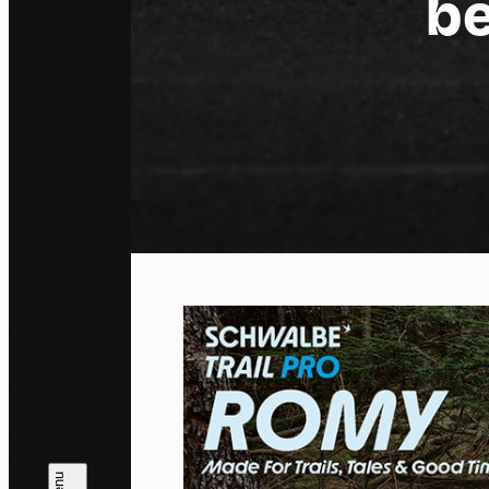
b
Co
By allo
trackin
Privac
Allow 