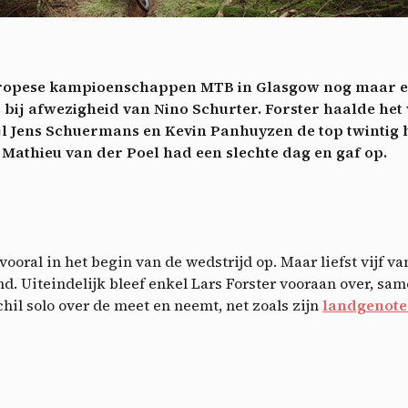
ech
Videos
ideo sharing services help to add rich media on the site and increase
isibility.
*
uropese kampioenschappen MTB in Glasgow nog maar ee
Vimeo
disallowed
ga akkoord met het ontvangen van deze nieuwsbrief en begrijp dat ik me op elk m
-
This service can install 8 cookies.
fs bij afwezigheid van Nino Schurter. Forster haalde het
voudig kan afmelden
jl Jens Schuermans en Kevin Panhuyzen de top twintig 
Allow
Deny
Aanmelden
 Mathieu van der Poel had een slechte dag en gaf op.
YouTube
disallowed
-
This service can install 4 cookies.
Allow
Deny
ooral in het begin van de wedstrijd op. Maar liefst vijf v
d. Uiteindelijk bleef enkel Lars Forster vooraan over, sam
hil solo over de meet en neemt, net zoals zijn
landgenote