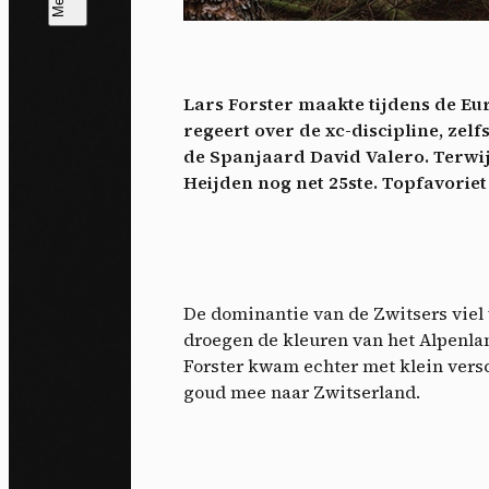
T
V
v
Lars Forster maakte tijdens de E
Ik 
regeert over de xc-discipline, zel
een
de Spanjaard David Valero. Terwi
Heijden nog net 25ste. Topfavoriet
De dominantie van de Zwitsers viel v
droegen de kleuren van het Alpenlan
Forster kwam echter met klein versc
goud mee naar Zwitserland.