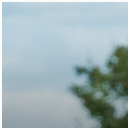
FR
NL