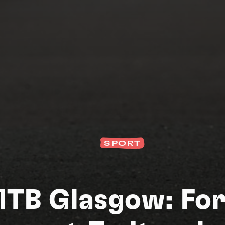
SPORT
S
TB Glasgow: Fo