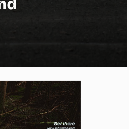
nd
 of