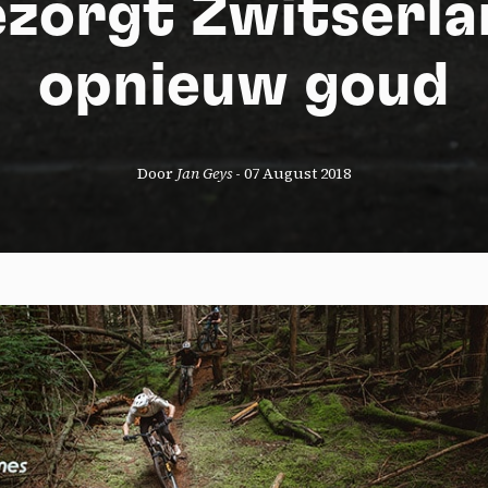
ezorgt Zwitserla
opnieuw goud
Door
Jan Geys
-
07 August 2018
okies management panel
wing these third party services, you accept their cookies and the use
g technologies necessary for their proper functioning.
y policy
all cookies
Deny all cookies