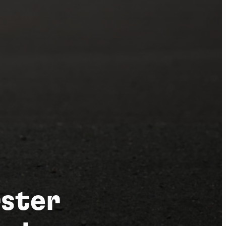
por
rster