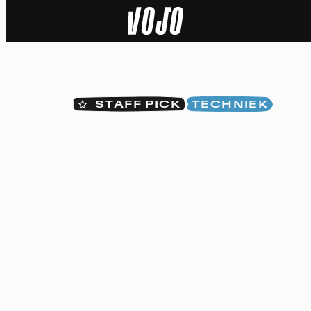
Home
Natuur
STAFF PICK
TECHNIEK
Sport
Techniek
Actua
Video’s
Dossiers