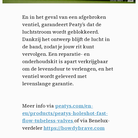
En in het geval van een afgebroken
ventiel, garandeert Peaty’s dat de
luchtstroom wordt geblokkeerd.
Dankzij het ontwerp blijft de lucht in
de band, zodat je jouw rit kunt
vervolgen. Een reparatie- en
onderhoudskit is apart verkrijgbaar
om de levensduur te verlengen, en het
ventiel wordt geleverd met
Cookies management
levenslange garantie.
panel
By allowing these third party services, you accept their
Meer info via
peatys.com/en-
cookies and the use of tracking technologies necessary for
eu/products/peatys-holeshot-fast-
their proper functioning.
flow-tubeless-valves
of via Benelux-
Privacy policy
verdeler
https://bowdybrave.com