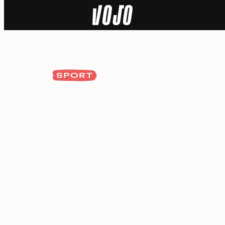
Home
Natuur
SPORT
Sport
Techniek
Actua
Video’s
Dossiers