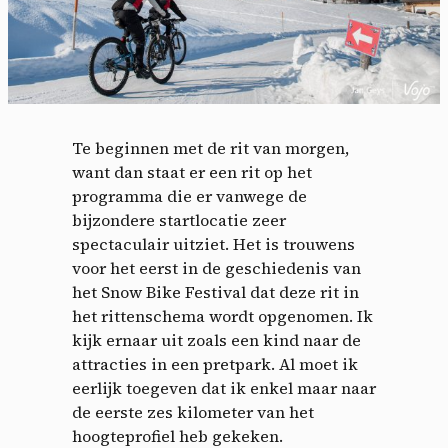
Te beginnen met de rit van morgen,
want dan staat er een rit op het
programma die er vanwege de
bijzondere startlocatie zeer
spectaculair uitziet. Het is trouwens
Cookies management
voor het eerst in de geschiedenis van
het Snow Bike Festival dat deze rit in
panel
het rittenschema wordt opgenomen. Ik
kijk ernaar uit zoals een kind naar de
By allowing these third party services, you accept their
attracties in een pretpark. Al moet ik
cookies and the use of tracking technologies necessary for
eerlijk toegeven dat ik enkel maar naar
their proper functioning.
de eerste zes kilometer van het
Privacy policy
hoogteprofiel heb gekeken.