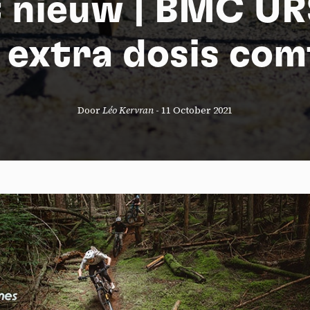
 nieuw | BMC UR
 extra dosis com
Door
Léo Kervran
-
11 October 2021
okies management panel
wing these third party services, you accept their cookies and the use
g technologies necessary for their proper functioning.
y policy
all cookies
Deny all cookies