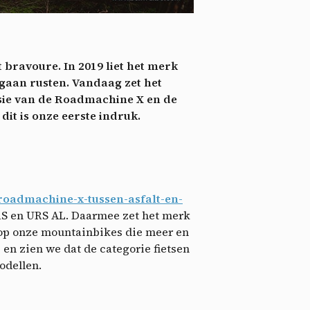
nie
*
 its
*
bravoure. In 2019 liet het merk
oment
gaan rusten. Vandaag zet het
rsie van de Roadmachine X en de
it is onze eerste indruk.
oadmachine-x-tussen-asfalt-en-
 URS en URS AL. Daarmee zet het merk
r op onze mountainbikes die meer en
 en zien we dat de categorie fietsen
odellen.