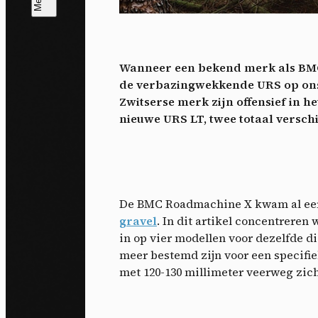
T
V
v
Wanneer een bekend merk als BMC z
Ik 
de verbazingwekkende URS op ons l
een
Zwitserse merk zijn offensief in 
nieuwe URS LT, twee totaal versch
De BMC Roadmachine X kwam al eerd
gravel
. In dit artikel concentrere
in op vier modellen voor dezelfde d
meer bestemd zijn voor een specifiek
met 120-130 millimeter veerweg zic