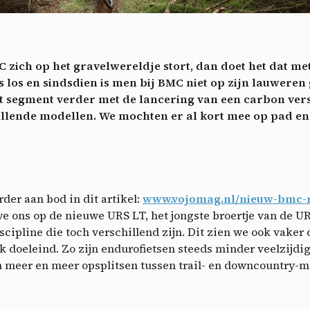
ech
Videos
ideo sharing services help to add rich media on the site and increase
isibility.
*
ich op het gravelwereldje stort, dan doet het dat met 
Vimeo
disallowed
ga akkoord met het ontvangen van deze nieuwsbrief en begrijp dat ik me op elk m
-
This service can install 8 cookies.
os en sindsdien is men bij BMC niet op zijn lauweren 
voudig kan afmelden
het segment verder met de lancering van een carbon ve
Allow
Deny
Aanmelden
illende modellen. We mochten er al kort mee op pad en d
YouTube
disallowed
-
This service can install 4 cookies.
Allow
Deny
er aan bod in dit artikel:
www.vojomag.nl/nieuw-bmc-r
n we ons op de nieuwe URS LT, het jongste broertje van de
iscipline die toch verschillend zijn. Dit zien we ook vake
 doeleind. Zo zijn endurofietsen steeds minder veelzijdig
h meer en meer opsplitsen tussen trail- en downcountry-m