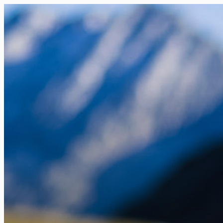
FR
NL