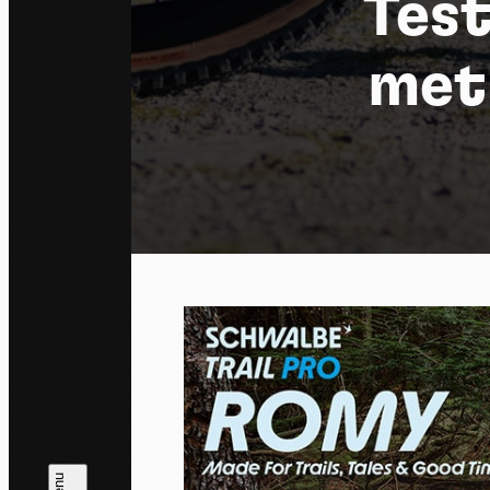
Test
met
Co
By allo
trackin
Privac
Allow 