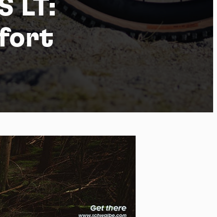
S LT:
fort
 of