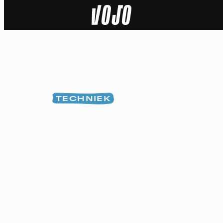
Home
Natuur
Sport
TECHNIEK
Techniek
Actua
Video’s
Dossiers