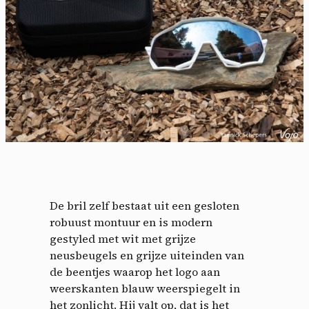
Cookies management
De bril zelf bestaat uit een gesloten
panel
robuust montuur en is modern
gestyled met wit met grijze
By allowing these third party services, you accept their
neusbeugels en grijze uiteinden van
cookies and the use of tracking technologies necessary for
their proper functioning.
de beentjes waarop het logo aan
weerskanten blauw weerspiegelt in
Privacy policy
het zonlicht. Hij valt op, dat is het