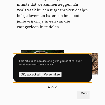
minste dat we kunnen zeggen. En
Allow all cookies
Deny all cookies
zoals vaak bij een uitgesproken design
heb je lovers en haters en het staat
jullie vrij om je in een van die
categorieën in te delen.
Videos
Video sharing services help to add rich media on the
site and increase its visibility.
Vimeo
disallowed
-
This service can
install 8 cookies.
This site uses cookies and gives you control over
what you want to activate
Allow
Deny
OK, accept all
Personalize
YouTube
disallowed
-
This service can
install 4 cookies.
Allow
Deny
FR
NL
Inleiding
Inleiding
PAGINA 1 / 9
PAGINA 1 / 9