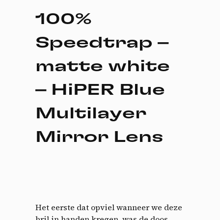
100%
Speedtrap –
matte white
– HiPER Blue
Multilayer
Mirror Lens
Het eerste dat opviel wanneer we deze
bril in handen kregen, was de doos