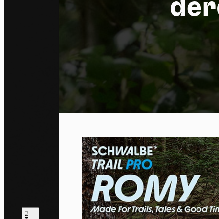
der
Co
By allo
trackin
Privac
Allow 