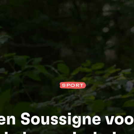
SPORT
S
ien Soussigne voo