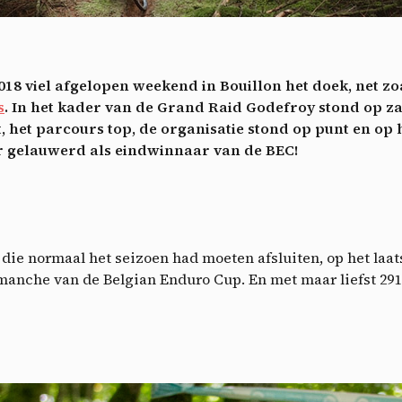
ech
Videos
ideo sharing services help to add rich media on the site and increase
isibility.
*
18 viel afgelopen weekend in Bouillon het doek, net zo
Vimeo
disallowed
ga akkoord met het ontvangen van deze nieuwsbrief en begrijp dat ik me op elk m
-
This service can install 8 cookies.
s
. In het kader van de Grand Raid Godefroy stond op z
voudig kan afmelden
het parcours top, de organisatie stond op punt en op h
Allow
Deny
Aanmelden
 gelauwerd als eindwinnaar van de BEC!
YouTube
disallowed
-
This service can install 4 cookies.
Allow
Deny
ie normaal het seizoen had moeten afsluiten, op het laat
lotmanche van de Belgian Enduro Cup. En met maar liefst 