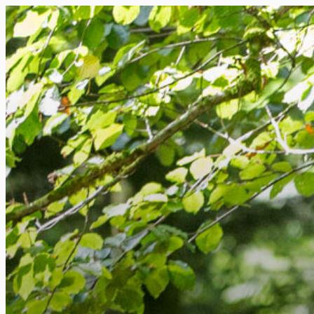
FR
NL