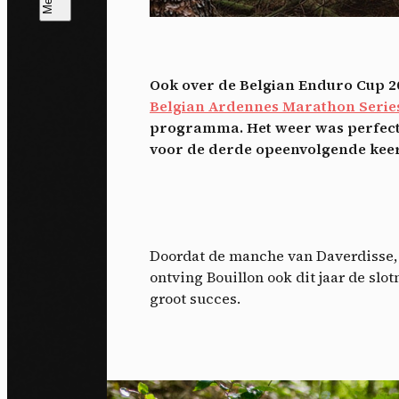
T
V
v
Ook over de Belgian Enduro Cup 20
Ik 
Belgian Ardennes Marathon Serie
een
programma. Het weer was perfect, 
voor de derde opeenvolgende keer
Doordat de manche van Daverdisse, d
ontving Bouillon ook dit jaar de s
groot succes.