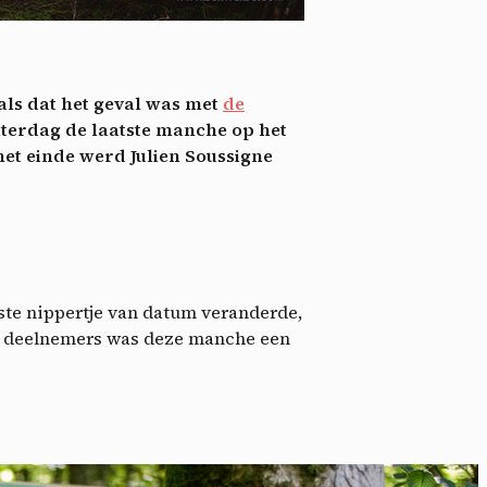
nie
*
 its
*
als dat het geval was met
de
oment
aterdag de laatste manche op het
et einde werd Julien Soussigne
ste nippertje van datum veranderde,
291 deelnemers was deze manche een