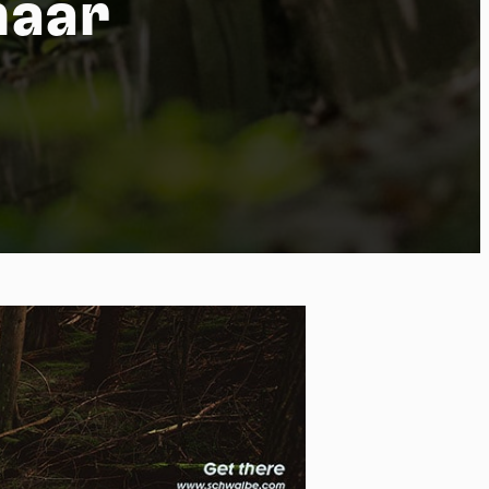
naar
 of