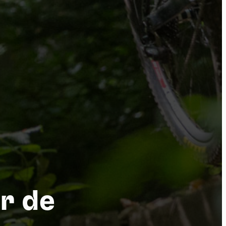
por
r de