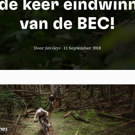
de keer eindwin
van de BEC!
Door
Jan Geys
-
11 September 2018
okies management panel
wing these third party services, you accept their cookies and the use
g technologies necessary for their proper functioning.
y policy
all cookies
Deny all cookies