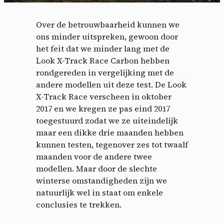
Over de betrouwbaarheid kunnen we
ons minder uitspreken, gewoon door
het feit dat we minder lang met de
Look X-Track Race Carbon hebben
rondgereden in vergelijking met de
andere modellen uit deze test. De Look
X-Track Race verscheen in oktober
2017 en we kregen ze pas eind 2017
toegestuurd zodat we ze uiteindelijk
Cookies management
maar een dikke drie maanden hebben
kunnen testen, tegenover zes tot twaalf
panel
maanden voor de andere twee
modellen. Maar door de slechte
By allowing these third party services, you accept their
winterse omstandigheden zijn we
cookies and the use of tracking technologies necessary for
natuurlijk wel in staat om enkele
their proper functioning.
conclusies te trekken.
Privacy policy