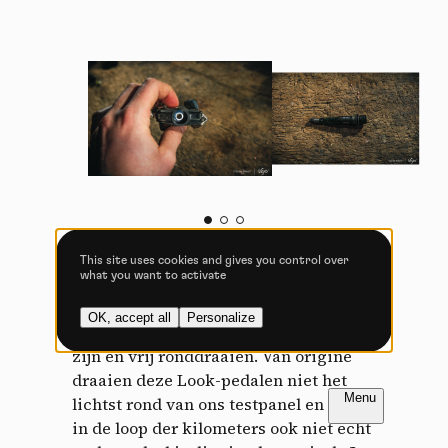
Allow all cookies
Deny all cookies
Videos
Video sharing services help to add rich media on the
site and increase its visibility.
Vimeo
disallowed
-
This service can
install 8 cookies.
This site uses cookies and gives you control over
what you want to activate
Allow
Deny
Wanneer we de pedalen demonteren,
OK, accept all
Personalize
YouTube
disallowed
zien we dat de twee lagers nog intact
-
This service can
install 4 cookies.
zijn en vrij ronddraaien. Van origine
draaien deze Look-pedalen niet het
Allow
Deny
FR
NL
Inleiding
Inleiding
lichtst rond van ons testpanel en dat is
PAGINA 1 / 5
PAGINA 1 / 5
in de loop der kilometers ook niet echt