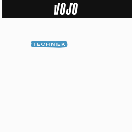
Home
Natuur
TECHNIEK
Sport
Techniek
Actua
Video’s
Dossiers