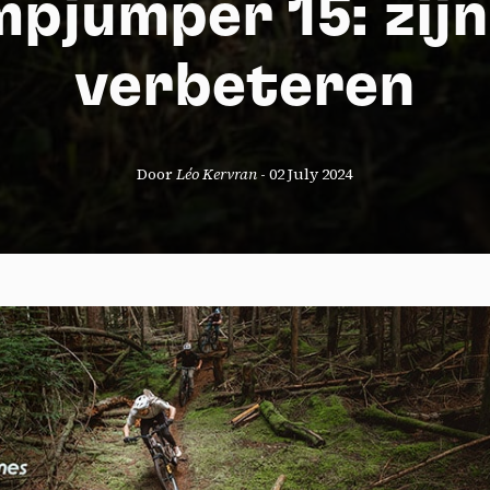
pjumper 15: zijn
verbeteren
Door
Léo Kervran
-
02 July 2024
okies management panel
wing these third party services, you accept their cookies and the use
g technologies necessary for their proper functioning.
y policy
all cookies
Deny all cookies