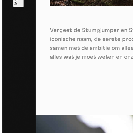
T
V
v
Vergeet de Stumpjumper en Stu
Ik 
een
iconische naam, de eerste pro
samen met de ambitie om allee
alles wat je moet weten en onz