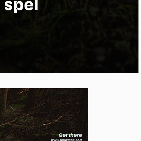
 spel
 of