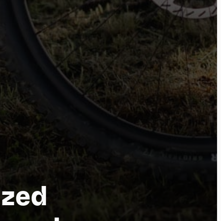
por
ized