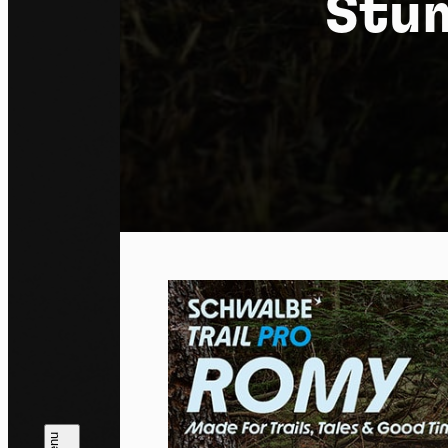
Stum
Co
By allo
trackin
Privac
Allow 