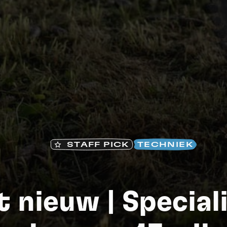
STAFF PICK
TECHNIEK
S
t nieuw | Special