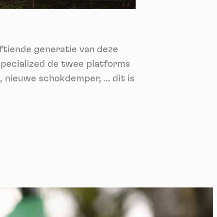
nie
*
 its
*
ftiende generatie van deze
oment
Specialized de twee platforms
, nieuwe schokdemper, … dit is