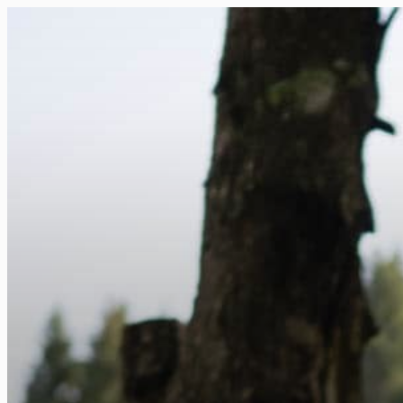
FR
NL