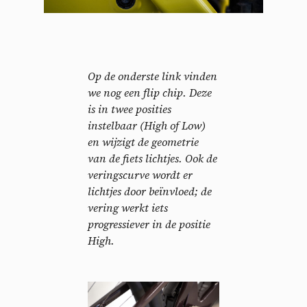
Op de onderste link vinden
we nog een flip chip. Deze
is in twee posities
instelbaar (High of Low)
en wijzigt de geometrie
van de fiets lichtjes. Ook de
veringscurve wordt er
Cookies management
lichtjes door beïnvloed; de
vering werkt iets
panel
progressiever in de positie
High.
By allowing these third party services, you accept their
cookies and the use of tracking technologies necessary for
their proper functioning.
Privacy policy