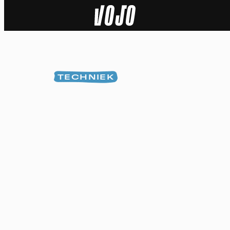
Home
Natuur
TECHNIEK
Sport
Techniek
Actua
Video’s
Dossiers