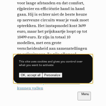
voor lange afstanden en dat comfort,
Allow all cookies
Deny all cookies
rijplezier en efficiëntie hand in hand
gaan. Hij is echter niet de beste keuze
op nerveuze circuits waar je vaak moet
optrekken. Het instapmodel kost 3699
Videos
euro, maar het prijskaartje loopt op tot
10499 euro. Er zijn in totaal 10
Video sharing services help to add rich media on the
modellen, met een grote
site and increase its visibility.
verscheidenheid aan samenstellingen
Vimeo
disallowed
en prijsniveaus. Ze zijn allemaal
-
This service can
install 8 cookies.
gebaseerd op hetzelfde frame.
This site uses cookies and gives you control over
what you want to activate
Allow
Deny
OK, accept all
Personalize
Onze test:
Test | Megamo Track: de
YouTube
disallowed
-
This service can
outsider waar je wel eens voor zou
install 4 cookies.
kunnen vallen
Allow
Deny
FR
NL