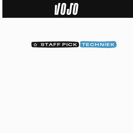
Home
Natuur
STAFF PICK
TECHNIEK
Sport
Techniek
Actua
Video’s
Dossiers