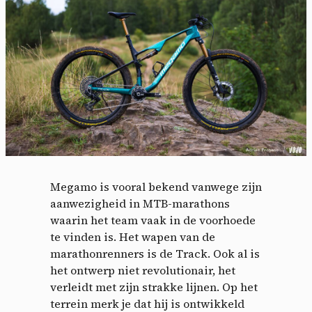
Cookies management
Megamo is vooral bekend vanwege zijn
aanwezigheid in MTB-marathons
panel
waarin het team vaak in de voorhoede
te vinden is. Het wapen van de
By allowing these third party services, you accept their
marathonrenners is de Track. Ook al is
cookies and the use of tracking technologies necessary for
het ontwerp niet revolutionair, het
their proper functioning.
verleidt met zijn strakke lijnen. Op het
Privacy policy
terrein merk je dat hij is ontwikkeld