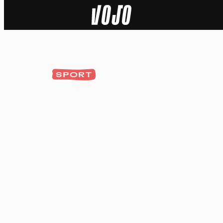
Home
Natuur
SPORT
Sport
Techniek
Actua
Video’s
Dossiers