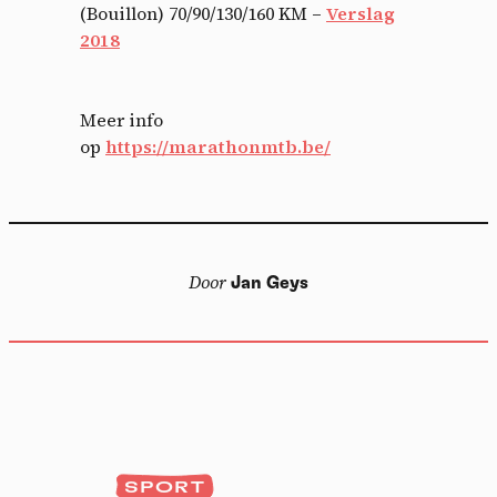
(Bouillon) 70/90/130/160 KM –
Verslag
2018
Meer info
op
https://marathonmtb.be/
Cookies management
panel
By allowing these third party services, you accept their
cookies and the use of tracking technologies necessary for
Door
Jan Geys
their proper functioning.
Privacy policy
Allow all cookies
Deny all cookies
SPORT