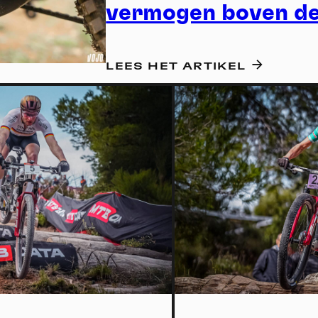
Vid
vermogen boven d
LEES HET ARTIKEL