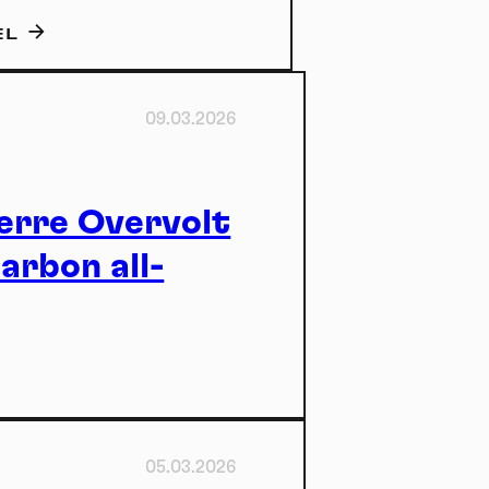
EL
09.03.2026
erre Overvolt
arbon all-
tuu
05.03.2026