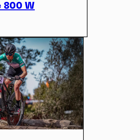
eo
e 800 W