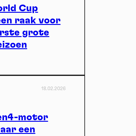
ctu
rld Cup
een raak voor
rste grote
eizoen
18.02.2026
Gen4-motor
naar een