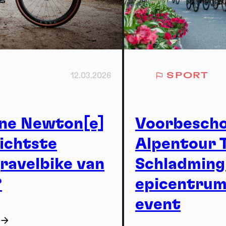
12.03.2026
SPORT
ine Newton[e]
Voorbesch
H
lichtste
Alpentour 
gravelbike van
Schladming
?
epicentrum
event