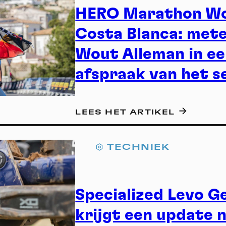
A
HERO Marathon Wo
Costa Blanca: met
Wout Alleman in ee
afspraak van het s
LEES HET ARTIKEL
TECHNIEK
Specialized Levo 
krijgt een update 