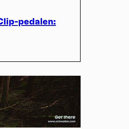
lip-pedalen:
por