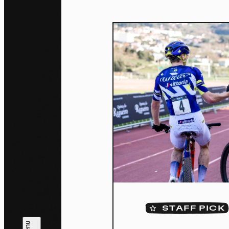
Co
By allo
trackin
Privac
Allow 
STAFF PICK