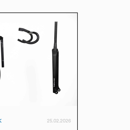
 of
K
25.02.2026