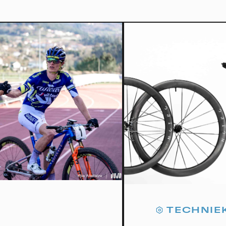
okies management panel
wing these third party services, you accept their cookies and the use
g technologies necessary for their proper functioning.
y policy
all cookies
Deny all cookies
TECHNIE