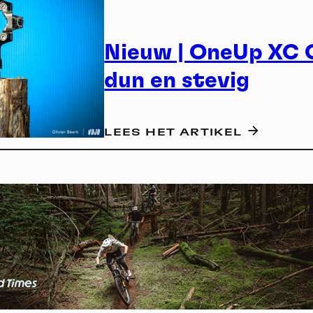
Nieuw | OneUp XC C
dun en stevig
LEES HET ARTIKEL
S