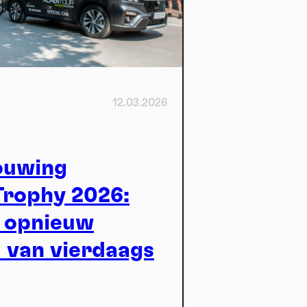
12.03.2026
ouwing
om
Trophy 2026:
 opnieuw
 van vierdaags