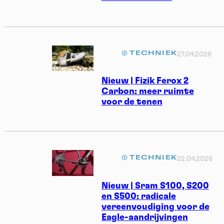
TECHNIEK
27.04.2026
Nieuw | Fizik Ferox 2
Carbon: meer ruimte
voor de tenen
TECHNIEK
22.04.2026
Nieuw | Sram S100, S200
en S500: radicale
vereenvoudiging voor de
Eagle-aandrijvingen