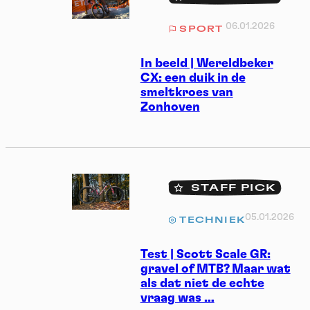
06.01.2026
SPORT
In beeld | Wereldbeker
CX: een duik in de
smeltkroes van
Zonhoven
STAFF PICK
05.01.2026
TECHNIEK
Test | Scott Scale GR:
gravel of MTB? Maar wat
als dat niet de echte
vraag was …