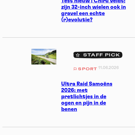
Test nieuw | Chiru Veldt:
zijn 32-inch wielen ook in
gravel een echte
(r)evolutie?
STAFF PICK
11.06.2026
SPORT
Ultra Raid Samoëns
2026: met
pretlichtjes in de
ogen en pijn in de
benen