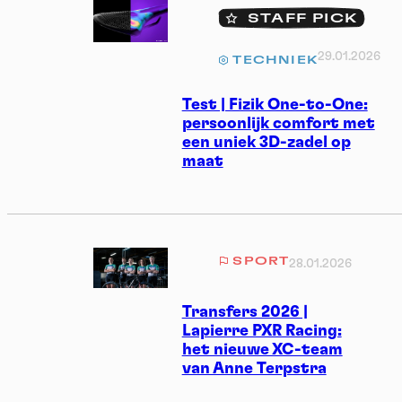
STAFF PICK
29.01.2026
TECHNIEK
Test | Fizik One-to-One:
persoonlijk comfort met
een uniek 3D-zadel op
maat
SPORT
28.01.2026
Transfers 2026 |
Lapierre PXR Racing:
het nieuwe XC-team
van Anne Terpstra