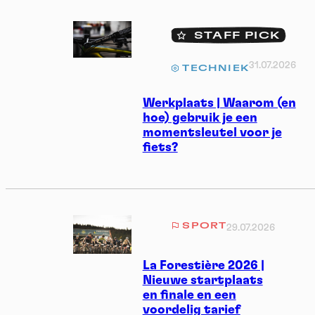
STAFF PICK
31.07.2026
TECHNIEK
Werkplaats | Waarom (en
hoe) gebruik je een
momentsleutel voor je
fiets?
SPORT
29.07.2026
La Forestière 2026 |
Nieuwe startplaats
en finale en een
voordelig tarief