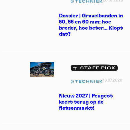
20.07.2026
TECHNIEK
Dossier | Gravelbanden in
50, 55 en 60 mm: hoe
breder, hoe beter… Klopt
dat?
STAFF PICK
16.07.2026
TECHNIEK
Nieuw 2027 | Peugeot
keert terug op de
fietsenmarkt!