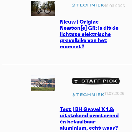
TECHNIEK
12.03.2026
Nieuw | Origine
Newton[e] GR: is dit de
lichtste elektrische
gravelbike van het
moment?
STAFF PICK
11.03.2026
TECHNIEK
Test | BH Gravel X 1.8:
uitstekend presterend
én betaalbaar
aluminium, echt waar?