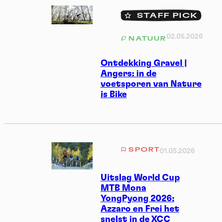
STAFF PICK
02.05.2026
NATUUR
Ontdekking Gravel |
Angers: in de
voetsporen van Nature
is Bike
SPORT
01.05.2026
Uitslag World Cup
MTB Mona
YongPyong 2026:
Azzaro en Frei het
snelst in de XCC