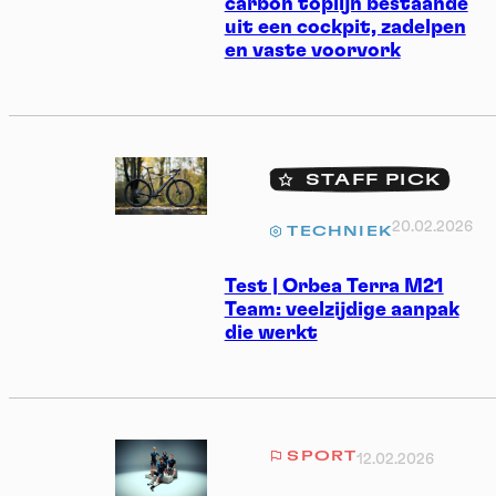
carbon toplijn bestaande
uit een cockpit, zadelpen
en vaste voorvork
STAFF PICK
20.02.2026
TECHNIEK
Test | Orbea Terra M21
Team: veelzijdige aanpak
die werkt
SPORT
12.02.2026