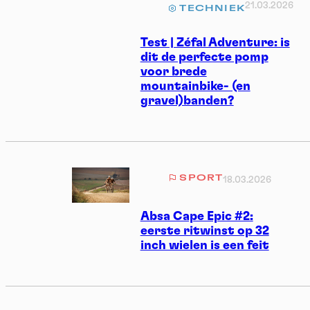
21.03.2026
TECHNIEK
Test | Zéfal Adventure: is
dit de perfecte pomp
voor brede
mountainbike- (en
gravel)banden?
SPORT
18.03.2026
Absa Cape Epic #2:
eerste ritwinst op 32
inch wielen is een feit