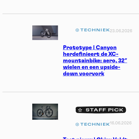
TECHNIEK
23.06.2026
Prototype | Canyon
herdefinieert de XC-
mountainbike: aero, 32″
wielen en een upside-
down voorvork
STAFF PICK
16.06.2026
TECHNIEK