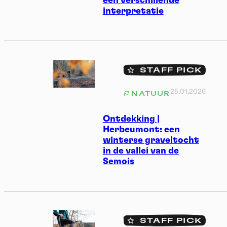
een verschillende
interpretatie
STAFF PICK
25.01.2026
NATUUR
Ontdekking |
Herbeumont: een
winterse graveltocht
in de vallei van de
Semois
STAFF PICK