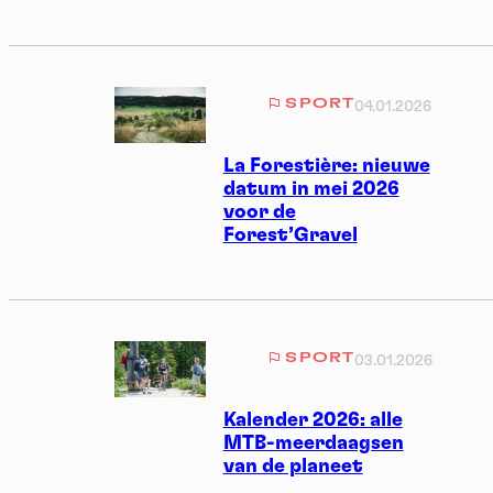
SPORT
04.01.2026
La Forestière: nieuwe
datum in mei 2026
voor de
Forest’Gravel
Cookies management
panel
SPORT
03.01.2026
By allowing these third party services, you accept their
cookies and the use of tracking technologies necessary for
Kalender 2026: alle
their proper functioning.
MTB-meerdaagsen
van de planeet
Privacy policy