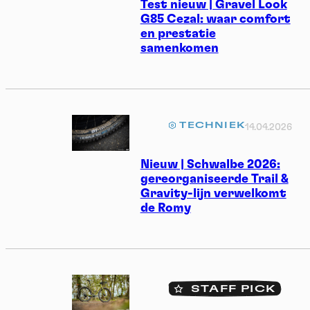
Test nieuw | Gravel Look
G85 Cezal: waar comfort
en prestatie
samenkomen
TECHNIEK
14.04.2026
Nieuw | Schwalbe 2026:
gereorganiseerde Trail &
Gravity-lijn verwelkomt
de Romy
STAFF PICK