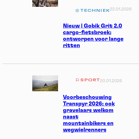
22.01.2026
TECHNIEK
Nieuw | Gobik Grit 2.0
cargo-fietsbroek:
ontworpen voor lange
ritten
SPORT
20.01.2026
Voorbeschouwing
Transpyr 2026: ook
gravelaars welkom
naast
mountainbikers en
wegwielrenners