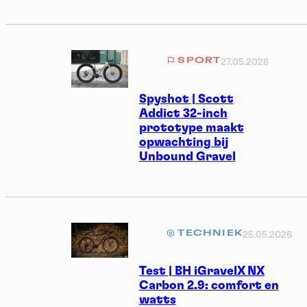
SPORT
27.05.2026
Spyshot | Scott
Addict 32-inch
prototype maakt
opwachting bij
Unbound Gravel
TECHNIEK
25.05.2026
Test | BH iGravelX NX
Carbon 2.9: comfort en
watts