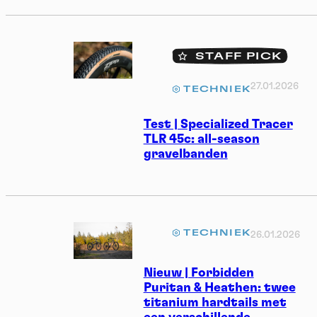
STAFF PICK
27.01.2026
TECHNIEK
Test | Specialized Tracer
TLR 45c: all-season
gravelbanden
TECHNIEK
26.01.2026
Nieuw | Forbidden
Puritan & Heathen: twee
titanium hardtails met