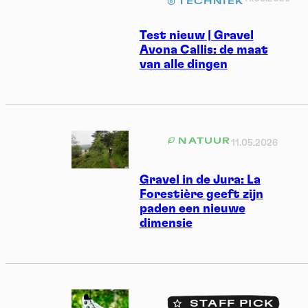
TECHNIEK
Test nieuw | Gravel
Avona Callis: de maat
van alle dingen
NATUUR
11.05.2026
Gravel in de Jura: La
Forestière geeft zijn
paden een nieuwe
dimensie
STAFF PICK