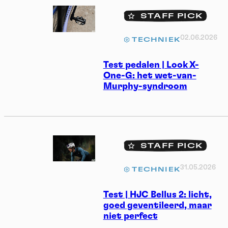
STAFF PICK
02.06.2026
TECHNIEK
Test pedalen | Look X-
One-G: het wet-van-
Murphy-syndroom
STAFF PICK
31.05.2026
TECHNIEK
Test | HJC Bellus 2: licht,
goed geventileerd, maar
niet perfect