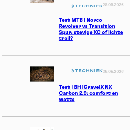
28.05.2026
TECHNIEK
Test MTB | Norco
Revolver vs Transition
Spur: stevige XC of lichte
trail?
TECHNIEK
25.05.2026
Test | BH iGravelX NX
Carbon 2.9: comfort en
watts