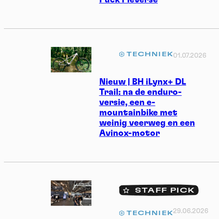
Puck Pieterse
TECHNIEK
01.07.2026
Nieuw | BH iLynx+ DL
Trail: na de enduro-
versie, een e-
mountainbike met
weinig veerweg en een
Avinox-motor
STAFF PICK
29.06.2026
TECHNIEK