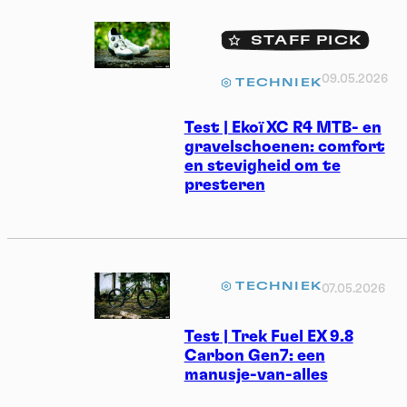
STAFF PICK
09.05.2026
TECHNIEK
Test | Ekoï XC R4 MTB- en
gravelschoenen: comfort
en stevigheid om te
presteren
TECHNIEK
07.05.2026
Test | Trek Fuel EX 9.8
Carbon Gen7: een
manusje-van-alles