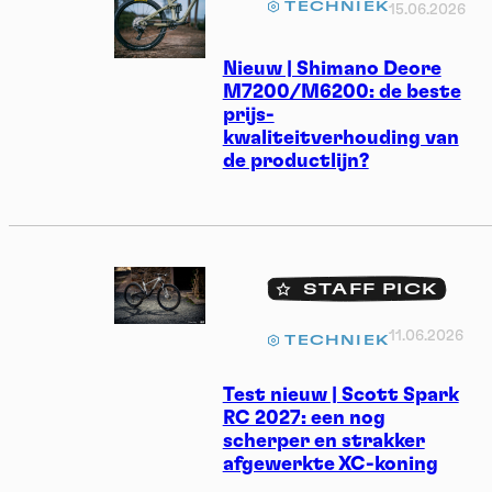
TECHNIEK
15.06.2026
Nieuw | Shimano Deore
M7200/M6200: de beste
prijs-
kwaliteitverhouding van
de productlijn?
STAFF PICK
11.06.2026
TECHNIEK
Test nieuw | Scott Spark
RC 2027: een nog
scherper en strakker
afgewerkte XC-koning