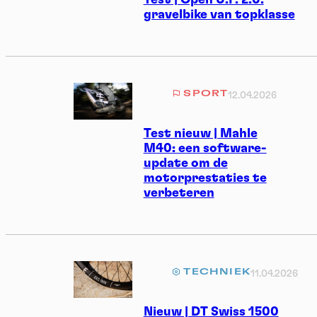
Test | Open U.P. 2.0:
gravelbike van topklasse
SPORT
12.04.2026
Test nieuw | Mahle
M40: een software-
update om de
motorprestaties te
verbeteren
TECHNIEK
11.04.2026
Nieuw | DT Swiss 1500