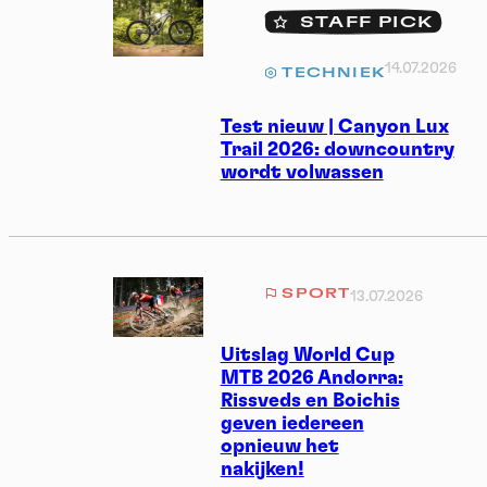
STAFF PICK
14.07.2026
TECHNIEK
Test nieuw | Canyon Lux
Trail 2026: downcountry
wordt volwassen
SPORT
13.07.2026
Uitslag World Cup
MTB 2026 Andorra:
Rissveds en Boichis
geven iedereen
opnieuw het
nakijken!