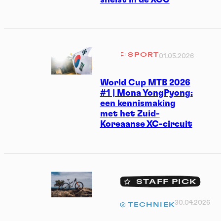
snelst in de XCC
SPORT
01.05.2026
World Cup MTB 2026
#1 | Mona YongPyong:
een kennismaking
met het Zuid-
Koreaanse XC-circuit
STAFF PICK
30.04.2026
TECHNIEK