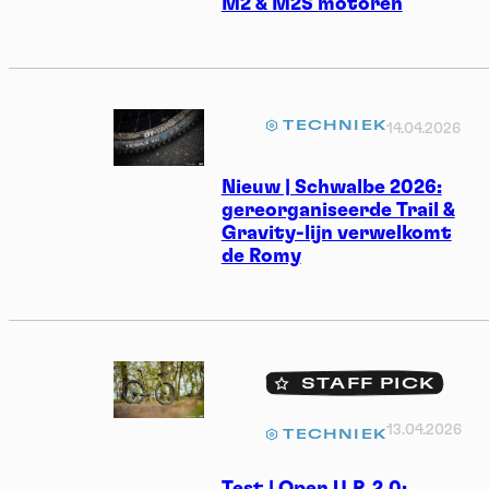
M2 & M2S motoren
TECHNIEK
14.04.2026
Nieuw | Schwalbe 2026:
gereorganiseerde Trail &
Gravity-lijn verwelkomt
de Romy
STAFF PICK
13.04.2026
TECHNIEK