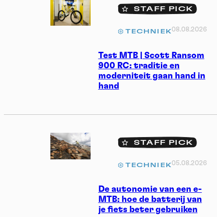
STAFF PICK
08.08.2026
TECHNIEK
Test MTB | Scott Ransom
900 RC: traditie en
moderniteit gaan hand in
hand
STAFF PICK
05.08.2026
TECHNIEK
De autonomie van een e-
MTB: hoe de batterij van
je fiets beter gebruiken