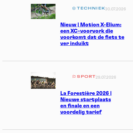
TECHNIEK
30.07.2026
Nieuw | Motion X-Elium:
een XC-voorvork die
voorkomt dat de fiets te
ver induikt
SPORT
29.07.2026
La Forestière 2026 |
Nieuwe startplaats
en finale en een
voordelig tarief