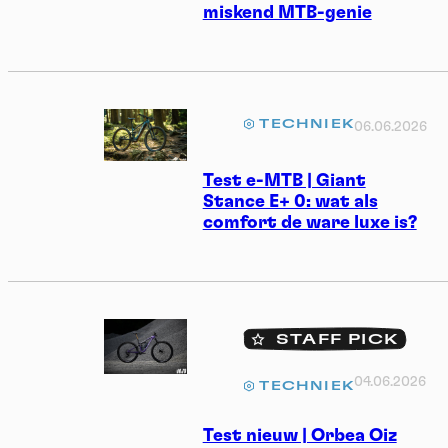
miskend MTB-genie
TECHNIEK
06.06.2026
Test e-MTB | Giant
Stance E+ 0: wat als
comfort de ware luxe is?
STAFF PICK
04.06.2026
TECHNIEK
Test nieuw | Orbea Oiz