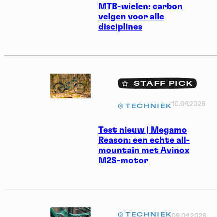
MTB-wielen: carbon
velgen voor alle
disciplines
STAFF PICK
10.04.2026
TECHNIEK
Cookies management
Test nieuw | Megamo
Reason: een echte all-
panel
mountain met Avinox
M2S-motor
By allowing these third party services, you accept their
cookies and the use of tracking technologies necessary for
their proper functioning.
Privacy policy
TECHNIEK
09.04.2026