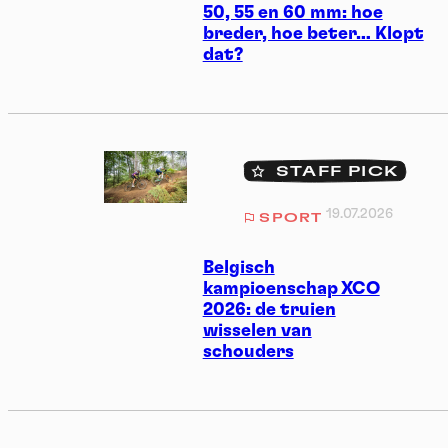
50, 55 en 60 mm: hoe
breder, hoe beter… Klopt
dat?
STAFF PICK
19.07.2026
SPORT
Belgisch
kampioenschap XCO
2026: de truien
wisselen van
schouders