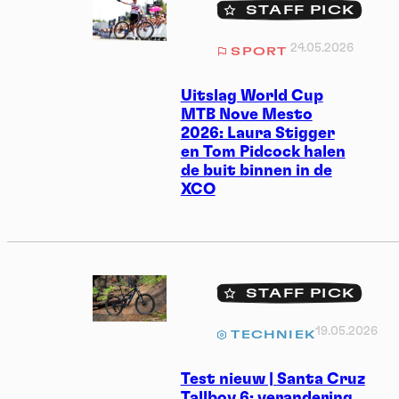
STAFF PICK
24.05.2026
SPORT
Uitslag World Cup
MTB Nove Mesto
2026: Laura Stigger
en Tom Pidcock halen
de buit binnen in de
XCO
STAFF PICK
19.05.2026
TECHNIEK
Test nieuw | Santa Cruz
Tallboy 6: verandering