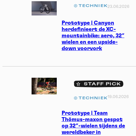
TECHNIEK
23.06.2026
Prototype | Canyon
herdefinieert de XC-
mountainbike: aero, 32″
wielen en een upside-
down voorvork
STAFF PICK
19.06.2026
TECHNIEK
Prototype | Team
Thömus-maxon gespot
op 32″-wielen tijdens de
wereldbeker in