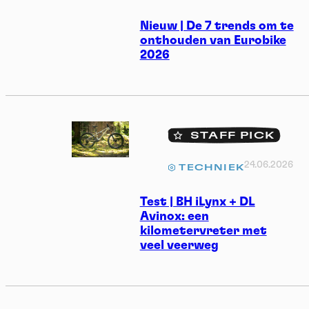
Nieuw | De 7 trends om te
onthouden van Eurobike
2026
STAFF PICK
24.06.2026
TECHNIEK
Test | BH iLynx + DL
Avinox: een
kilometervreter met
veel veerweg